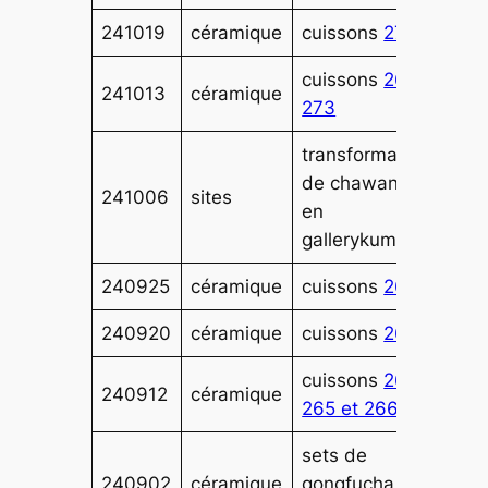
241019
céramique
cuissons
274
cuissons
269-
241013
céramique
273
transformation
de chawans.net
241006
sites
en
gallerykuma.com
240925
céramique
cuissons
268
240920
céramique
cuissons
267
cuissons
264,
240912
céramique
265 et 266
sets de
240902
céramique
gongfucha :