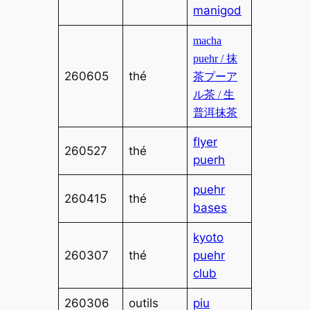
manigod
macha
puehr / 抹
260605
thé
茶プーア
ル茶 / 生
普洱抹茶
flyer
260527
thé
puerh
puehr
260415
thé
bases
kyoto
260307
thé
puehr
club
260306
outils
piu