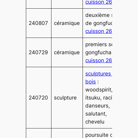
cuisson 262
deuxième sets
240807
céramique
de gongfucha :
cuisson 261
premiers sets de
240729
céramique
gongfucha :
cuisson 260
sculptures sur
bois
:
woodspirit,
240720
sculpture
itsuku, racines :
danseurs,
salutant,
chevelu
poursuite de la