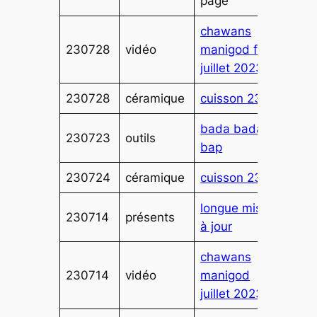
page
chawans
230728
vidéo
manigod fin
juillet 2023
230728
céramique
cuisson 236
bada bada
230723
outils
bap
230724
céramique
cuisson 235
longue mise
230714
présents
à jour
chawans
230714
vidéo
manigod
juillet 2023