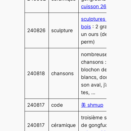
cuisson 263
sculptures sur
bois
: 2 grandes,
240826
sculpture
un ours (de
perm)
nombreuses
chansons :
blochon des
240818
chansons
blancs, donner
son aval, j’aime
tes, …
240817
code
美 shmup
troisième sets
240817
céramique
de gongfucha :