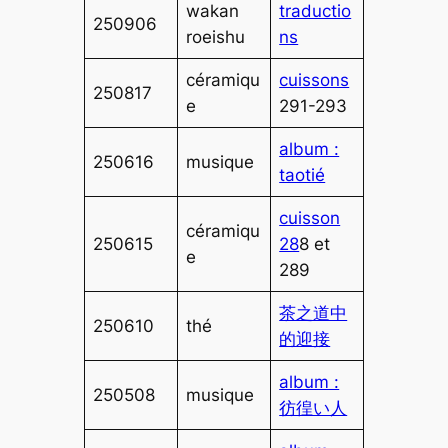
wakan
traductio
250906
roeishu
ns
céramiqu
cuissons
250817
e
291-293
album :
250616
musique
taotié
cuisson
céramiqu
250615
28
8 et
e
289
茶之道中
250610
thé
的迎接
album :
250508
musique
彷徨い人