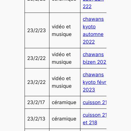
222
chawans
vidéo et
kyoto
23/2/23
musique
automne
2022
vidéo et
chawans
23/2/22
musique
bizen 2022
chawans
vidéo et
23/2/22
kyoto février
musique
2023
23/2/17
céramique
cuisson 219
cuisson 217
23/2/13
céramique
et 218