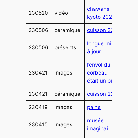
chawans
230520
vidéo
kyoto 2022
230506
céramique
cuisson 230
longue mise
230506
présents
à jour
l’envol du
230421
images
corbeau
était un pin
230421
céramique
cuisson 229
230419
images
paine
musée
230415
images
imaginai