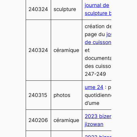
journal de
240324
sculpture
sculpture bois
création de la
page du
journal
de cuisson an 7
240324
céramique
et
documentation
des cuissons
247-249
ume 24
: photos
240315
photos
quotidiennes
d’ume
2023 bizen
240206
céramique
jizowan