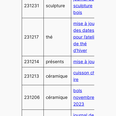
231231
sculpture
sculpture
bois
mise à jour
des dates
231217
thé
pour l’atelier
de thé
d’hiver
231214
présents
mise à jour
cuisson cha-
231213
céramique
ire
bols
231206
céramique
novembre
2023
journal de