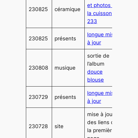
et photos de
230825
céramique
la cuisson
233
longue mise
230825
présents
à jour
sortie de
l’album
230808
musique
douce
blouse
longue mise
230729
présents
à jour
mise à jour
des liens de
230728
site
la première