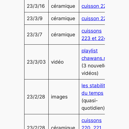
23/3/16
céramique
cuisson 226
23/3/9
céramique
cuisson 225
cuissons
23/3/7
céramique
223 et 224
playlist
chawans.net
23/3/03
vidéo
(3 nouvelles
vidéos)
les stabilités
du temps
23/2/28
images
(quasi-
quotidien)
cuissons
23/2/28
céramique
220, 221,