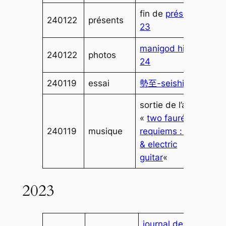
fin de
présents
240122
présents
23
manigod hiver
240122
photos
24
240119
essai
勢至-seishi
sortie de l’album
«
two fauré
240119
musique
requiems : piano
& electric
guitar
«
2023
journal de