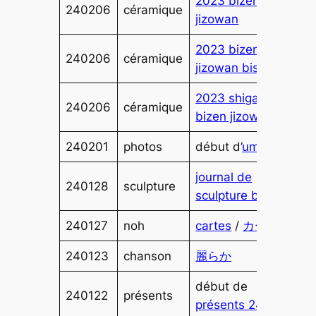
2023 bizen petit
240206
céramique
jizowan
2023 bizen
240206
céramique
jizowan biscotte
2023 shigaraki
240206
céramique
bizen jizowan
240201
photos
début d’
ume 24
journal de
240128
sculpture
sculpture bois
240127
noh
cartes
/
カード
240123
chanson
麗らか
début de
240122
présents
présents 24