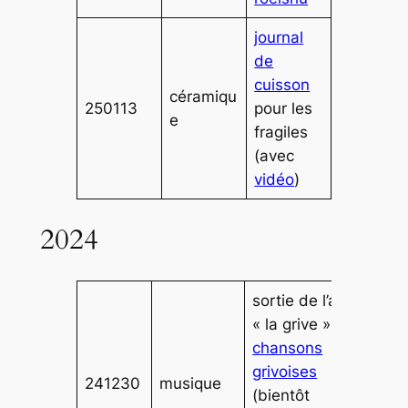
journal
de
cuisson
céramiqu
250113
pour les
e
fragiles
(avec
vidéo
)
2024
sortie de l’album
« la grive » :
11
chansons
grivoises
241230
musique
(bientôt