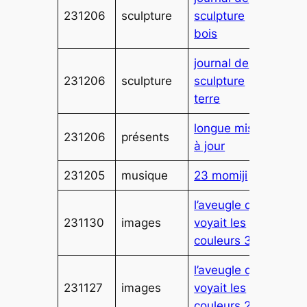
231206
sculpture
sculpture
bois
journal de
231206
sculpture
sculpture
terre
longue mise
231206
présents
à jour
231205
musique
23 momiji
l’aveugle qui
231130
images
voyait les
couleurs 3
l’aveugle qui
231127
images
voyait les
couleurs 2