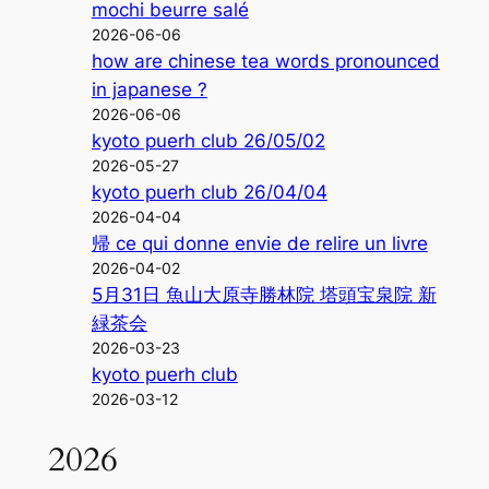
mochi beurre salé
2026-06-06
how are chinese tea words pronounced
in japanese ?
2026-06-06
kyoto puerh club 26/05/02
2026-05-27
kyoto puerh club 26/04/04
2026-04-04
帰 ce qui donne envie de relire un livre
2026-04-02
5月31日 魚山大原寺勝林院 塔頭宝泉院 新
緑茶会
2026-03-23
kyoto puerh club
2026-03-12
2026