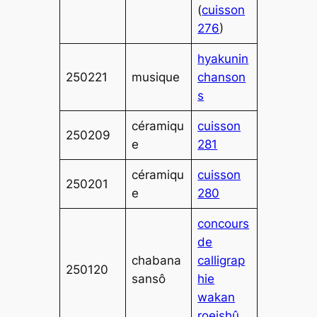
(
cuisson
276
)
hyakunin
250221
musique
chanson
s
céramiqu
cuisson
250209
e
281
céramiqu
cuisson
250201
e
280
concours
de
chabana
calligrap
250120
sansô
hie
wakan
roeishû