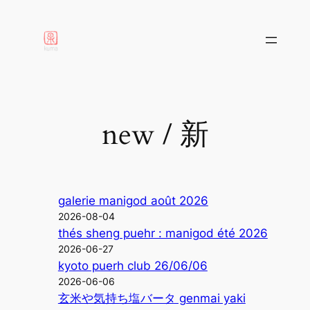
aller
au
contenu
new / 新
galerie manigod août 2026
2026-08-04
thés sheng puehr : manigod été 2026
2026-06-27
kyoto puerh club 26/06/06
2026-06-06
玄米や気持ち塩バータ genmai yaki