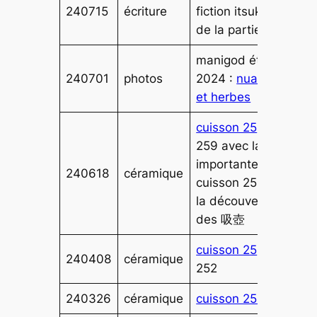
240715
écriture
fiction itsuku, fin
de la partie 1
manigod été
240701
photos
2024 :
nuages
et herbes
cuisson 25
3 à
259 avec la très
importante
240618
céramique
cuisson 256 et
la découverte
des 吸壺
cuisson 25
1 et
240408
céramique
252
240326
céramique
cuisson 250