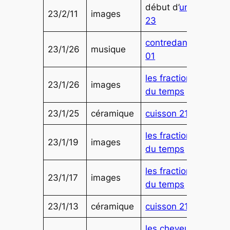
début d’
ume
23/2/11
images
23
contredanse
23/1/26
musique
01
les fractions
23/1/26
images
du temps
23/1/25
céramique
cuisson 216
les fractions
23/1/19
images
du temps
les fractions
23/1/17
images
du temps
23/1/13
céramique
cuisson 215
les cheveux