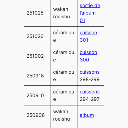
sortie de
wakan
251025
l’album
roeishu
01
céramiqu
cuisson
251026
e
301
céramiqu
cuisson
251002
e
300
céramiqu
cuissons
250918
e
298-299
céramiqu
cuissons
250910
e
294-297
wakan
250906
album
roeishu