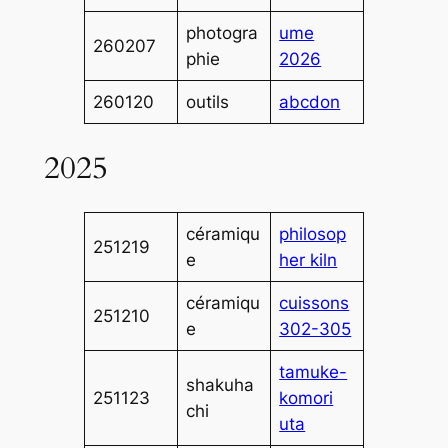
photogra
ume
260207
phie
2026
260120
outils
abcdon
2025
céramiqu
philosop
251219
e
her kiln
céramiqu
cuissons
251210
e
302-305
tamuke-
shakuha
251123
komori
chi
uta