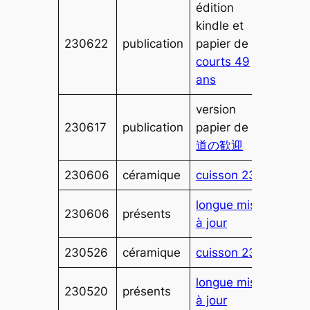
édition
kindle et
230622
publication
papier de
courts 49
ans
version
230617
publication
papier de
茶
道の歓迎
230606
céramique
cuisson 232
longue mise
230606
présents
à jour
230526
céramique
cuisson 231
longue mise
230520
présents
à jour