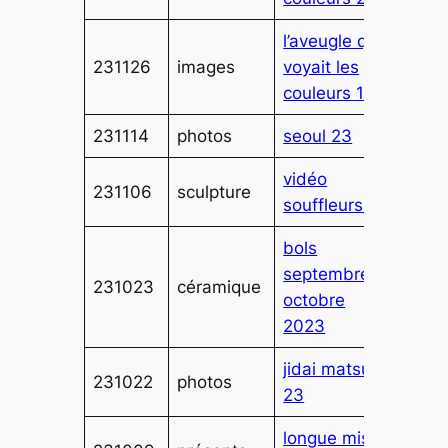
l’aveugle qui
231126
images
voyait les
couleurs 1
231114
photos
seoul 23
vidéo
231106
sculpture
souffleurs 1
bols
septembre
231023
céramique
octobre
2023
jidai matsuri
231022
photos
23
longue mise