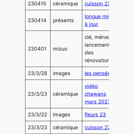
230415
céramique
cuisson 228
longue mise
230414
présents
à jour
clé, ménage,
lancement
230401
mizuo
des
rénovations
23/3/28
images
les pensées
vidéo
23/3/23
céramique
chawans
mars 2023
23/3/22
images
fleurs 23
23/3/23
céramique
cuisson 227