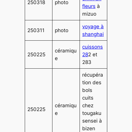
250318
photo
fleurs
à
mizuo
voyage à
250311
photo
shanghai
cuissons
céramiqu
250225
28
2 et
e
283
récupéra
tion des
bols
cuits
céramiqu
chez
250225
e
tougaku
sensei à
bizen