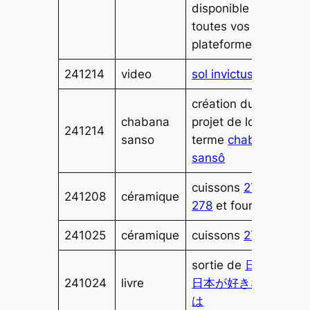
disponible sur
toutes vos
plateformes)
241214
video
sol invictus
création du
chabana
projet de long
241214
sanso
terme
chabana
sansô
cuissons
276-
241208
céramique
278
et four
241025
céramique
cuissons
275
sortie de
日楽吟:
241024
livre
日本が好きな理由
は