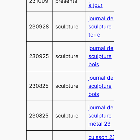
231009
présents
à jour
journal de
230928
sculpture
sculpture
terre
journal de
230925
sculpture
sculpture
bois
journal de
230825
sculpture
sculpture
bois
journal de
230825
sculpture
sculpture
métal 23
cuisson 237