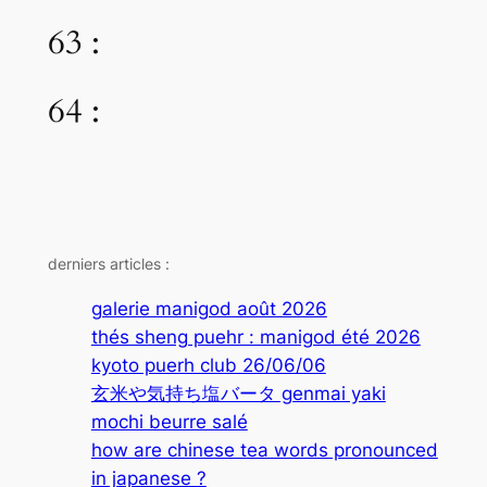
63 :
64 :
derniers articles :
galerie manigod août 2026
thés sheng puehr : manigod été 2026
kyoto puerh club 26/06/06
玄米や気持ち塩バータ genmai yaki
mochi beurre salé
how are chinese tea words pronounced
in japanese ?