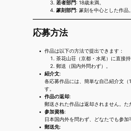
若者部門
: 18歳未満。
篆刻部門
: 篆刻を中心とした作品
応募方法
作品は以下の方法で提出できます：
茶花山荘（京都・水尾）に直接持
郵送（国内外問わず）。
紹介文
:
各応募作品には、簡単な自己紹介文（
す。
作品の返却
:
郵送された作品は返却されません。た
参加資格
:
日本国内外を問わず、どなたでも参加
郵送先
: