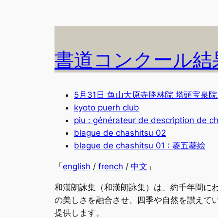
書道コンクール結果
5月31日 魚山大原寺勝林院 塔頭宝泉院
kyoto puerh club
piu : générateur de description de c
blague de chashitsu 02
blague de chashitsu 01 : 菱五菱絵
「
english
/
french
/
中文
」
和漢朗詠集（和漢朗詠集）は、約千年間に
の美しさを融合させ、四季や自然を讃えて
提供します。