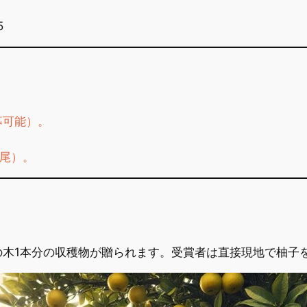
5
応募可能）。
水尾）。
の木1本分の収穫物が贈られます。受賞者は直接現地で柚子