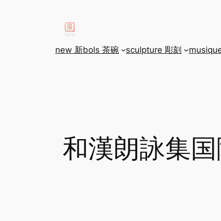
aller
au
contenu
new 新
bols 茶碗
sculpture 彫刻
musiqu
和漢朗詠集国際