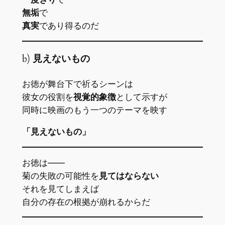
無垢
で
真実
であり得るのだ
b)
見えないもの
お徳が舞台下で祈るシーンは
彼女の役割を
視覚的象徴
として示すが
同時に映画のもう一つのテーマを映す
「見えないもの」
お徳は――
菊の失敗の可能性を
見てはならない
それを見てしまえば
自分の存在の根拠が崩れるからだ