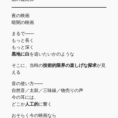
夜の映画
暗闇の映画
まるで――
もっと長く
もっと深く
黒地に白
を追いたいかのような
そこに、当時の
技術的限界の楽しげな探求
が見
える
音の使い方――
自然音／太鼓／三味線／物売りの声
今の耳には、
どこか
人工的
に響く
おそらく今の映画なら