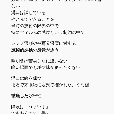
ない
溝口は試している
枠と光でできることを
当時の技術の限界の中で
特にフィルムの感度という制約の中で
レンズ選びや被写界深度に対する
技術的探検
の感覚が漂う
照明係は苦労したに違いない
暗い場面でも
ボケ味
がまったくない
溝口は線を保つ
まるで方眼紙に定規で描かれたような線
徹底した水平性
階段は「うまい手」
でもあくまで「手」