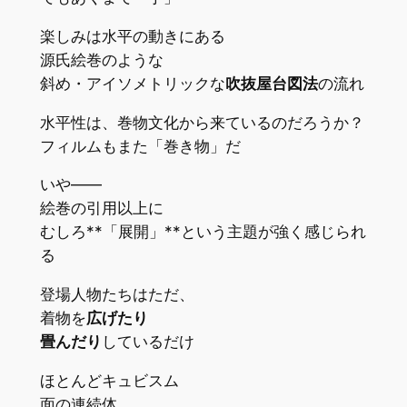
楽しみは水平の動きにある
源氏絵巻のような
斜め・アイソメトリックな
吹抜屋台図法
の流れ
水平性は、巻物文化から来ているのだろうか？
フィルムもまた「巻き物」だ
いや――
絵巻の引用以上に
むしろ**「展開」**という主題が強く感じられ
る
登場人物たちはただ、
着物を
広げたり
畳んだり
しているだけ
ほとんどキュビスム
面の連続体