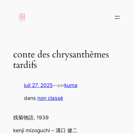
aller
au
contenu
conte des chrysanthèmes
tardifs
juil 27, 2025
—
kuma
par
dans
non classé
残菊物語, 1939
kenji mizoguchi – 溝口 健二