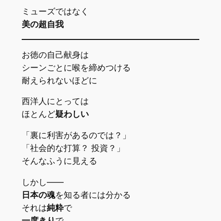
ミューズではなく
美の超自我
お徳の自己献身は
シーンごとに喉を締めつける
耐えられないほどに
西洋人にとっては
ほとんど
疑わしい
「裏に利害があるのでは？」
「社会的な打算？ 投資？」
そんなふうに見える
しかし――
日本の魂
を知る者には分かる
それは
純粋
で
一度きり
で