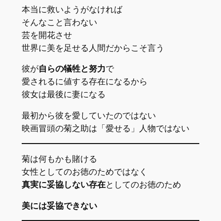
本当に救いようがなければ
そんなこと言わない
芸を開花させ
世界に美を足せる人間だからこそ言う
彼が
自らの犠牲と努力
で
愛されるに値する存在になるから
彼女は最後に妻になる
最初から彼を愛していたのではない
映画冒頭の菊之助は「愛せる」人物ではない
菊は何もかも賭ける
女性としてのお徳のためではなく
真実に妥協しない存在
としてのお徳のため
美には妥協できない