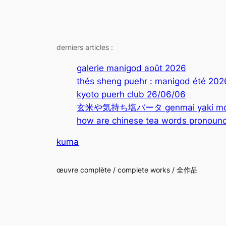
derniers articles :
galerie manigod août 2026
thés sheng puehr : manigod été 202
kyoto puerh club 26/06/06
玄米や気持ち塩バータ genmai yaki mochi
how are chinese tea words pronounc
kuma
œuvre complète / complete works / 全作品