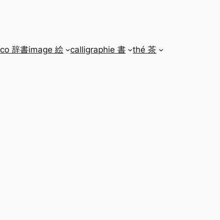
ico 辞書
image 絵
calligraphie 書
thé 茶