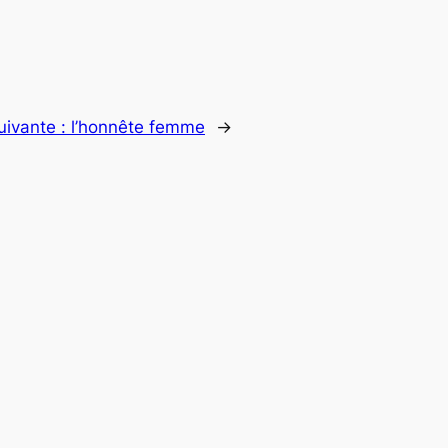
uivante :
l’honnête femme
→