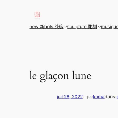
aller
au
contenu
new 新
bols 茶碗
sculpture 彫刻
musiqu
le glaçon lune
juil 28, 2022
—
kuma
dans
par