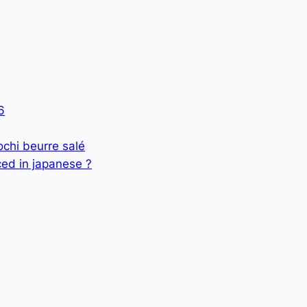
6
 beurre salé
ed in japanese ?