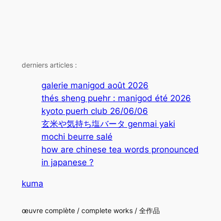
derniers articles :
galerie manigod août 2026
thés sheng puehr : manigod été 2026
kyoto puerh club 26/06/06
玄米や気持ち塩バータ genmai yaki
mochi beurre salé
how are chinese tea words pronounced
in japanese ?
kuma
œuvre complète / complete works / 全作品