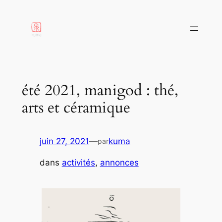
aller
au
contenu
été 2021, manigod : thé,
arts et céramique
juin 27, 2021
—
kuma
par
dans
activités
, 
annonces