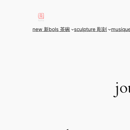
aller
au
contenu
new 新
bols 茶碗
sculpture 彫刻
musiqu
jo