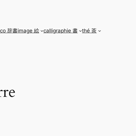
ico 辞書
image 絵
calligraphie 書
thé 茶
rre