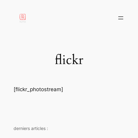
aller
au
contenu
flickr
[flickr_photostream]
derniers articles :