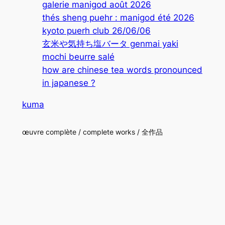
galerie manigod août 2026
thés sheng puehr : manigod été 2026
kyoto puerh club 26/06/06
玄米や気持ち塩バータ genmai yaki
mochi beurre salé
how are chinese tea words pronounced
in japanese ?
kuma
œuvre complète / complete works / 全作品