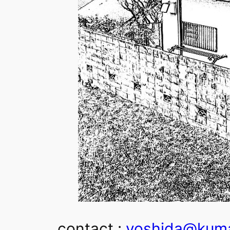
contact :
yoshida@kum