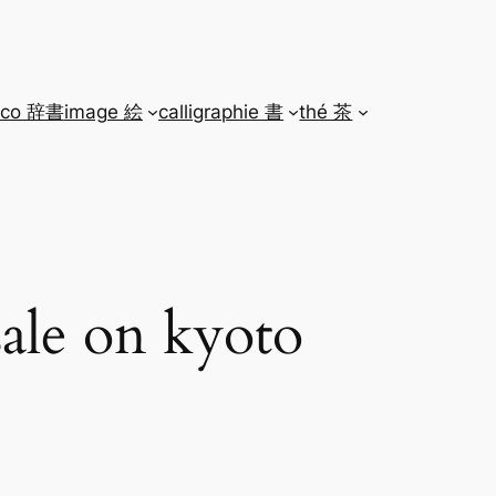
ico 辞書
image 絵
calligraphie 書
thé 茶
e on kyoto