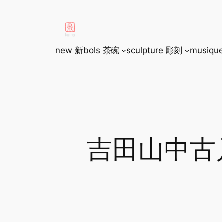
aller
au
contenu
new 新
bols 茶碗
sculpture 彫刻
musiqu
吉田山中古戸建 5