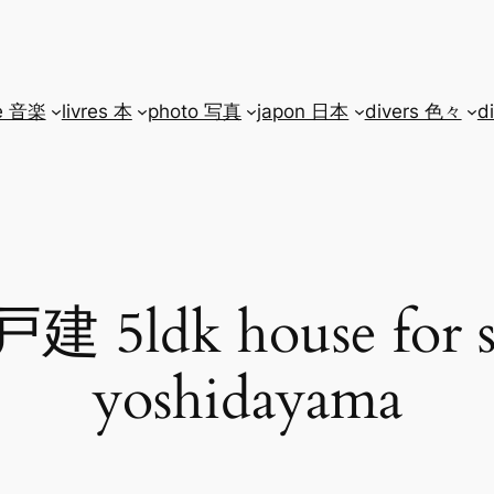
e 音楽
livres 本
photo 写真
japon 日本
divers 色々
d
ldk house for sal
yoshidayama