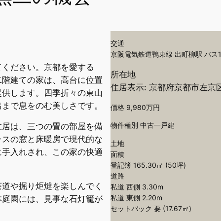
交通
京阪電気鉄道鴨東線 出町柳駅 バス
てください。京都を愛する
所在地
二階建ての家は、高台に位置
住居表示: 京都府京都市左京
提供します。四季折々の東山
出まで息をのむ美しさです。
価格 9,980万円
物件種別 中古一戸建
住居は、三つの畳の部屋を備
ラスの窓と床暖房で現代的な
土地
に手入れされ、この家の快適
面積
登記簿 165.30㎡ (50坪)
道路
茶道や掘り炬燵を楽しんでく
私道 西側 3.30m
私道 東側 2.20m
本庭園には、見事な石灯籠が
セットバック 要 (17.67㎡)