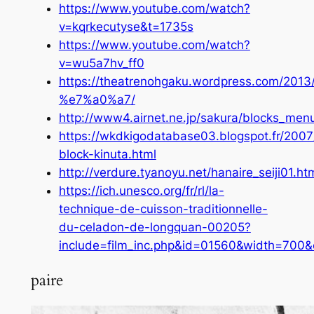
https://www.youtube.com/watch?
v=kqrkecutyse&t=1735s
https://www.youtube.com/watch?
v=wu5a7hv_ff0
https://theatrenohgaku.wordpress.com/2013/
%e7%a0%a7/
http://www4.airnet.ne.jp/sakura/blocks_menu
https://wkdkigodatabase03.blogspot.fr/2007/
block-kinuta.html
http://verdure.tyanoyu.net/hanaire_seiji01.ht
https://ich.unesco.org/fr/rl/la-
technique-de-cuisson-traditionnelle-
du-celadon-de-longquan-00205?
include=film_inc.php&id=01560&width=700&c
paire