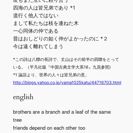
友もまた互いに頼り合う
四海の人は皆兄弟であり *1
道行く他人ではない
まして私たちは枝を連ねた木
一心同体の仲である
昔はおしどりの如く仲がよかったのに *２
今は遠く離れてしまう
*この詩は八聯の長詩で、丈山はその前半の四聯をとって
いる。（平凡社版『中国古典文学大系16』九頁参照)
*1 論語より、世界の人々は皆兄弟の意。
http://blogs.yahoo.co.jp/yama1025katu/44716703.html
english
brothers are a branch and a leaf of the same
tree
friends depend on each other too