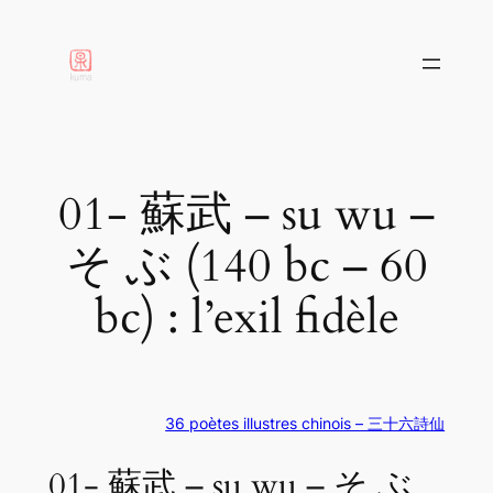
aller
au
contenu
01- 蘇武 – su wu –
そ ぶ (140 bc – 60
bc) : l’exil fidèle
36 poètes illustres chinois – 三十六詩仙
01- 蘇武 – su wu – そ ぶ