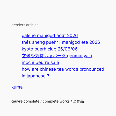
derniers articles :
galerie manigod août 2026
thés sheng puehr : manigod été 2026
kyoto puerh club 26/06/06
玄米や気持ち塩バータ genmai yaki
mochi beurre salé
how are chinese tea words pronounced
in japanese ?
kuma
œuvre complète / complete works / 全作品