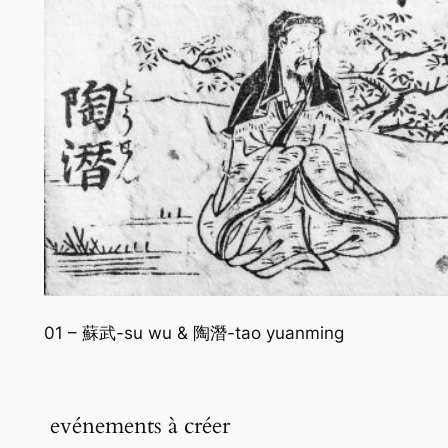
01 – 蘇武-su wu & 陶潛-tao yuanming
evénements à créer