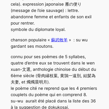
cela). expression japonaise 雁の便り
(message de l’oie sauvage) : lettre.
abandonne femme et enfants de son exil
pour rentrer.
symbole du diplomate loyal.
chanson populaire «
蘇武牧羊
» : su wu
gardant ses moutons.
connu pour ses poèmes de 5 syllabes,
quatre d’entre eux se trouvent dans le wen
xuan-文選, anthologie chinoise du début du
6ème siècle (骨肉縁枝葉, 黄鵠一遠別, 結髪為
夫妻, et 燭燭晨明月).
le poème cité ne reprend que les 4 premiers
couplets du poème qui en comprend 8.
su-wu aurait été placé dans la liste des 36
à la suggestion de dokukosai.