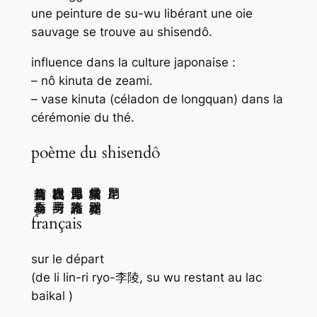
une peinture de su-wu libérant une oie
sauvage se trouve au shisendô.
influence dans la culture japonaise :
– nô kinuta de zeami.
– vase kinuta (céladon de longquan) dans la
cérémonie du thé.
poème du shisendô
昔為鴛与鴦 今為参与辰
况我連枝樹 与子同一身
四海皆兄弟 誰為行路人
骨肉縁枝葉 結交亦相因
français
sur le départ
(de li lin-ri ryo-李陵, su wu restant au lac
baikal )