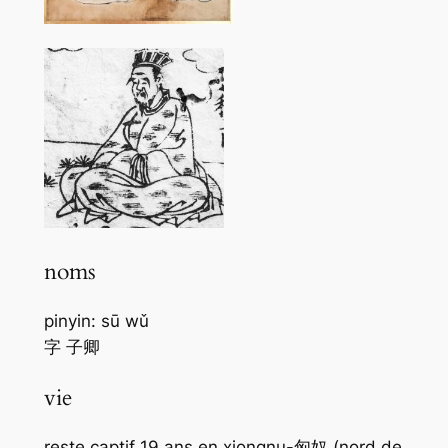
noms
pinyin: sū wǔ
字 子卿
vie
reste captif 19 ans en xiongnu-匈奴 (nord de