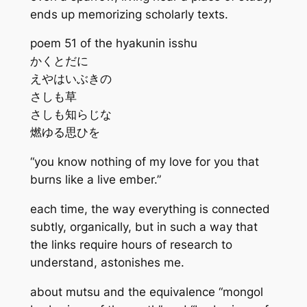
ends up memorizing scholarly texts.
poem 51 of the hyakunin isshu
かくとだに
えやはいぶきの
さしも草
さしも知らじな
燃ゆる思ひを
“you know nothing of my love for you that
burns like a live ember.”
each time, the way everything is connected
subtly, organically, but in such a way that
the links require hours of research to
understand, astonishes me.
about mutsu and the equivalence “mongol