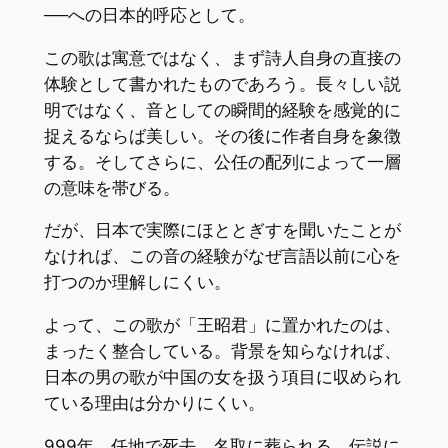
──への日本的呼応として。
この歌は寓意ではなく、まず詩人自身の直接の
体験として書かれたものであろう。長々しい説
明ではなく、音としての瞬間的経験を感覚的に
捉えるならば美しい。その後に作者自身を象徴
する。そしてさらに、公任の配列によって一層
の意味を帯びる。
だが、日本で実際にほととぎすを聞いたことが
なければ、この音の経験がなぜ言語以前に心を
打つのか理解しにくい。
よって、この歌が「王昭君」に置かれたのは、
まったく整合している。背景を知らなければ、
日本の男の歌が中国の女を扱う項目に収められ
ている理由は分かりにくい。
999年、任地で死去。名取に葬られる。伝説に