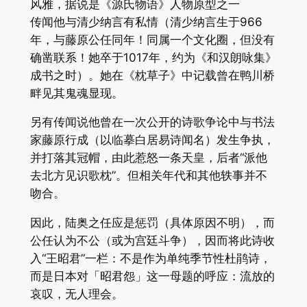
风雅，据说是《源氏物语》人物原型之一
传闻他与清少纳言有私情（清少纳言生于966
年，与藤原公任同年！同属一个文化圈，但没有
确凿联系！她卒于1017年，约为《和汉朗咏集》
成书之时）。她在《枕草子》中记载曾在鸭川桥
畔见其鬼魂显现。
另有传闻说他曾在一次公开的诗歌争论中与书法
家藤原行成（以临摹白居易诗闻名）发生争执，
并打落其冠帽，由此惹怒一条天皇，后者“派他
去北方见识歌枕”。但相关年代和其他轶事并不
吻合。
因此，陆奥之任应是惩罚（具体原因不明），而
公任认为不公（或为宫廷斗争），因而将此诗收
入“王昭君”一栏：不是作为单纯季节性杜鹃诗，
而是日本对「昭君怨」这一母题的呼应：流放的
哀叹，无人理会。