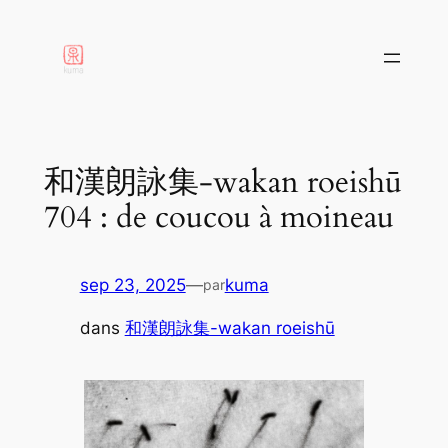
aller
au
contenu
和漢朗詠集-wakan roeishū
704 : de coucou à moineau
sep 23, 2025
—
kuma
par
dans
和漢朗詠集-wakan roeishū