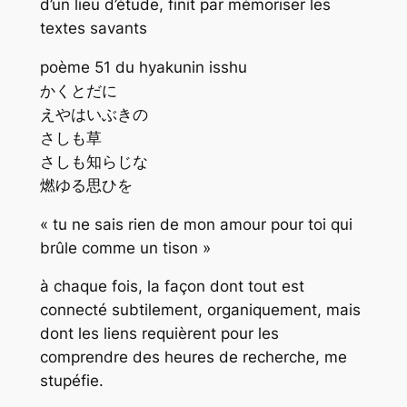
d’un lieu d’étude, finit par mémoriser les
textes savants
poème 51 du hyakunin isshu
かくとだに
えやはいぶきの
さしも草
さしも知らじな
燃ゆる思ひを
« tu ne sais rien de mon amour pour toi qui
brûle comme un tison »
à chaque fois, la façon dont tout est
connecté subtilement, organiquement, mais
dont les liens requièrent pour les
comprendre des heures de recherche, me
stupéfie.