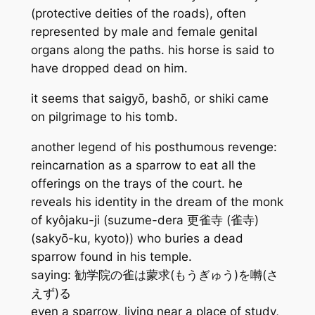
(protective deities of the roads), often
represented by male and female genital
organs along the paths. his horse is said to
have dropped dead on him.
it seems that saigyō, bashō, or shiki came
on pilgrimage to his tomb.
another legend of his posthumous revenge:
reincarnation as a sparrow to eat all the
offerings on the trays of the court. he
reveals his identity in the dream of the monk
of kyôjaku-ji (suzume-dera 更雀寺 (雀寺)
(sakyō-ku, kyoto)) who buries a dead
sparrow found in his temple.
saying: 勧学院の雀は蒙求(もうぎゅう)を囀(さ
えず)る
even a sparrow, living near a place of study,