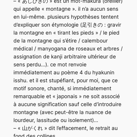
– « あしびきの » est un mot-makura (oreiller)
qui appelle « montagne ». il n’a aucun sens
en lui-même. plusieurs hypothèses tentent
d’expliquer son étymologie (足引きの : gravir
la montagne en « tirant les pieds » / le pied
de la montagne qui s’étire / calembour
médical / manyogana de roseaux et arbres /
assignation de kanji arbitraire ultérieur de
sens perdu…). ce mot renvoie
immédiatement au poème 4 du hyakunin
isshu. et il est stupéfiant, pour moi, que ce
motif sonore, chanté, si immédiatement
remarquable et « japonais » ne soit associé
à aucune signification sauf celle d’introduire
montagne (avec peut-être la nuance de
lourdeur, lassitude ou isolement)…
– « 山がくれ » dit l’effacement, le retrait au
fond des collines.