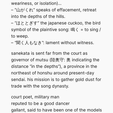
weariness, or isolation)…
– “山がくれ” speaks of effacement, retreat
into the depths of the hills.
– “ほととぎす” the japanese cuckoo, the bird
symbol of the plaintive song: 鳴く = to sing /
to weep.
– “聞く人もなき”: lament without witness.
sanekata is sent far from the court as
governor of mutsu (陸奥守: 奥 indicating the
distance “in the depths”), a province in the
northeast of honshu around present-day
sendai. his mission is to gather gold dust for
trade with the song dynasty.
court poet, military man
reputed to be a good dancer
gallant, said to have been one of the models