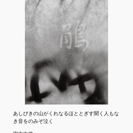
あしびきの山がくれなるほととぎす聞く人もな
き音をのみぞ泣く