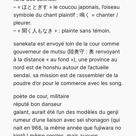
– « ほととぎす » le coucou japonais, l’oiseau
symbole du chant plaintif : 鳴く = chanter /
pleurer.
– « 聞く人もなき » : plainte sans témoin.
sanekata est envoyé loin de la cour comme
gouverneur de mutsu (陸奥守 : 奥 renvoyant
à la distance « au fond »), une province au
nord est de honshu autour de l’actuelle
sendai. sa mission est de rassembler de la
poudre d’or pour le commerce avec les song.
poète de cour, militaire
réputé bon danseur
galant, aurait été l’un des modèles du genji
rumeur d’une liaison avec sei shonagon (qui
nait en 966, la même année que fujiwara no
kintô ! même cercles, mais aucune