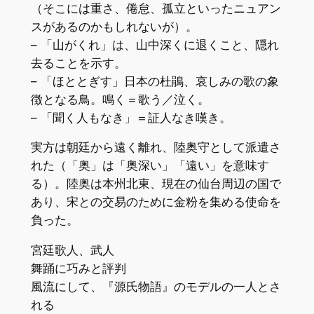
（そこには重さ、倦怠、孤立といったニュアン
スがあるのかもしれないが）。
– 「山がくれ」は、山中深くに退くこと、隠れ
去ることを示す。
– 「ほととぎす」日本の杜鵑、哀しみの歌の象
徴となる鳥。鳴く＝歌う／泣く。
– 「聞く人もなき」＝証人なき嘆き。
実方は朝廷から遠く離れ、陸奥守として派遣さ
れた（「奥」は「奥深い」「遠い」を意味す
る）。陸奥は本州北東、現在の仙台周辺の国で
あり、宋との交易のために金粉を集める使命を
負った。
宮廷歌人、武人
舞踊に巧みと評判
風流にして、『源氏物語』のモデルの一人とさ
れる