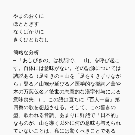
やまのおくに
ほととぎす
なくばかりに
きくひともなし
簡略な分析
– 「あしびきの」は枕詞で、「山」を呼び起こ
す。自体には意味がない。その語源については
諸説ある（足引きの＝山を「足を引きずりなが
ら」登る／山裾が延びる／医学的な掛詞／葦や
木の万葉仮名／後世の恣意的な漢字付与による
意味喪失…）。この語は直ちに『百人一首』第
四番の歌を想起させる。そして、この響きの
型、歌われる音調、あまりに鮮烈で「日本的」
なものが、山を導く以外に何の意味も与えられ
ていないことは、私には驚くべきことである