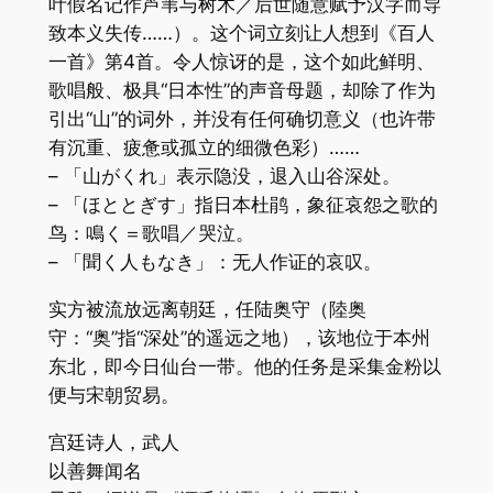
叶假名记作芦苇与树木／后世随意赋予汉字而导
致本义失传……）。这个词立刻让人想到《百人
一首》第4首。令人惊讶的是，这个如此鲜明、
歌唱般、极具“日本性”的声音母题，却除了作为
引出“山”的词外，并没有任何确切意义（也许带
有沉重、疲惫或孤立的细微色彩）……
– 「山がくれ」表示隐没，退入山谷深处。
– 「ほととぎす」指日本杜鹃，象征哀怨之歌的
鸟：鳴く＝歌唱／哭泣。
– 「聞く人もなき」：无人作证的哀叹。
实方被流放远离朝廷，任陆奥守（陸奥
守：“奥”指“深处”的遥远之地），该地位于本州
东北，即今日仙台一带。他的任务是采集金粉以
便与宋朝贸易。
宫廷诗人，武人
以善舞闻名