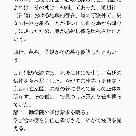
よれば、その死は「神罰」であった。道祖神
（神道における地蔵的存在、道の守護神で、男
女の性器を象ることが多い）の前を馬から降り
ずに通ったため、馬が急死し彼を圧死させたと
いう。
西行、芭蕉、子規がその墓を参詣したともい
う。
また別の伝説では、死後に雀に転生し、宮廷の
供物を食べ尽くした。やがて京雀寺（更雀寺・
京都市左京区）の僧の夢に現れて自らの正体を
明かす。その僧は寺で見つけた死んだ雀を葬っ
ていた。
諺：「勧学院の雀は蒙求を囀る」
学び舎の傍らに住む雀でさえ、やがて経典を覚
える。