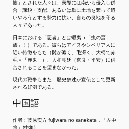
族」とされた人々は、実際には南から侵入し併
合・課税・支配、あるいは単に土地を奪って追
いやろうとする勢力に抗い、自らの良地を守る
人々であった。
日本における「悪者」とは蝦夷（「虫の蛮
族」！）である。彼らはアイヌやシベリア人に
近い特徴をもち（髭が濃く、毛深く、大柄で赤
毛＝「赤鬼」）、大和朝廷（奈良・平安）に併
合されることを望まなかった。
現代の戦争もまた、歴史叙述が宣伝として更新
される好例である。
中国語
作者：藤原实方 fujiwara no sanekata，「左中
将」(中将)