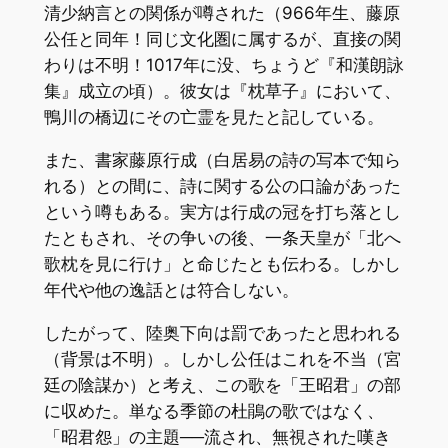
清少納言との関係が噂された（966年生、藤原
公任と同年！同じ文化圏に属するが、直接の関
わりは不明！1017年に没、ちょうど『和漢朗詠
集』成立の頃）。彼女は『枕草子』において、
鴨川の橋辺にその亡霊を見たと記している。
また、書家藤原行成（白居易の詩の写本で知ら
れる）との間に、詩に関する公の口論があった
という噂もある。実方は行成の冠を打ち落とし
たともされ、その争いの後、一条天皇が「北へ
歌枕を見に行け」と命じたとも伝わる。しかし
年代や他の逸話とは符合しない。
したがって、陸奥下向は罰であったと思われる
（背景は不明）。しかし公任はこれを不当（宮
廷の陰謀か）と考え、この歌を「王昭君」の部
に収めた。単なる季節の杜鵑の歌ではなく、
「昭君怨」の主題──流され、無視された嘆き