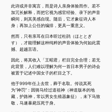
此诗或并非寓言，而是诗人亲身体验而作。若不
加冗长解释，而把它视为感官经验、录下的声音
瞬间，则其美感自现。随后，它才象征诗人本
身；再加上公任的编排，更具一重意义。
然而，只有亲耳在日本听过杜鹃（ほととぎ
す），才能理解这种纯粹的声音体验为何如此震
撼、超越言语。
因此，将其收入「王昭君」栏目完全合理；若无
此背景，人们难以理解为何一首日本男子的诗会
被置于记述中国女子的栏目之下。
他于999年任上去世，葬于名取。传说其死
为“神罚”：因骑马经过道祖神（神道版本的地
藏，护路神，常以男女生殖器象征），未下马致
敬，马遂暴毙压死于身。