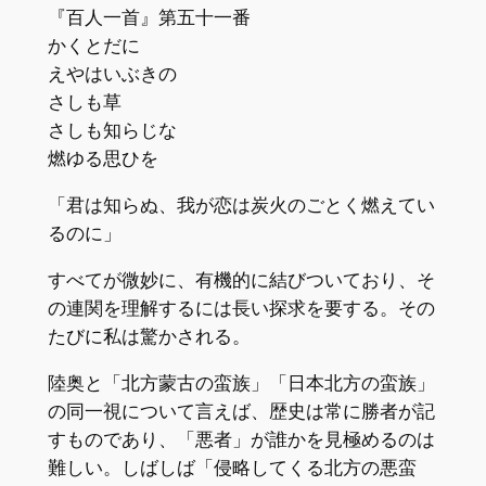
『百人一首』第五十一番
かくとだに
えやはいぶきの
さしも草
さしも知らじな
燃ゆる思ひを
「君は知らぬ、我が恋は炭火のごとく燃えてい
るのに」
すべてが微妙に、有機的に結びついており、そ
の連関を理解するには長い探求を要する。その
たびに私は驚かされる。
陸奥と「北方蒙古の蛮族」「日本北方の蛮族」
の同一視について言えば、歴史は常に勝者が記
すものであり、「悪者」が誰かを見極めるのは
難しい。しばしば「侵略してくる北方の悪蛮