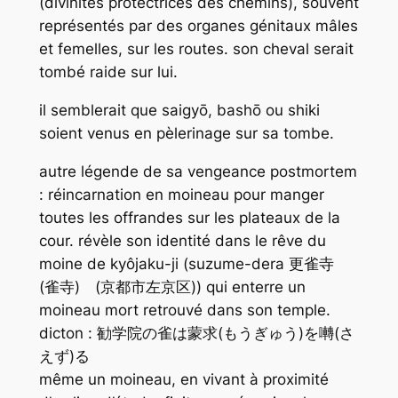
(divinités protectrices des chemins), souvent
représentés par des organes génitaux mâles
et femelles, sur les routes. son cheval serait
tombé raide sur lui.
il semblerait que saigyō, bashō ou shiki
soient venus en pèlerinage sur sa tombe.
autre légende de sa vengeance postmortem
: réincarnation en moineau pour manger
toutes les offrandes sur les plateaux de la
cour. révèle son identité dans le rêve du
moine de kyôjaku-ji (suzume-dera 更雀寺
(雀寺) (京都市左京区)) qui enterre un
moineau mort retrouvé dans son temple.
dicton : 勧学院の雀は蒙求(もうぎゅう)を囀(さ
えず)る
même un moineau, en vivant à proximité