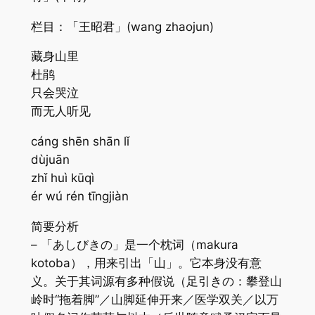
栏目：「王昭君」(wang zhaojun)
藏身山里
杜鹃
只会哭泣
而无人听见
cáng shēn shān lǐ
dùjuān
zhǐ huì kūqì
ér wú rén tīngjiàn
简要分析
– 「あしびきの」是一个枕词（makura
kotoba），用来引出「山」。它本身没有意
义。关于其词源有多种假说（足引きの：攀登山
岭时“拖着脚”／山脚延伸开来／医学双关／以万