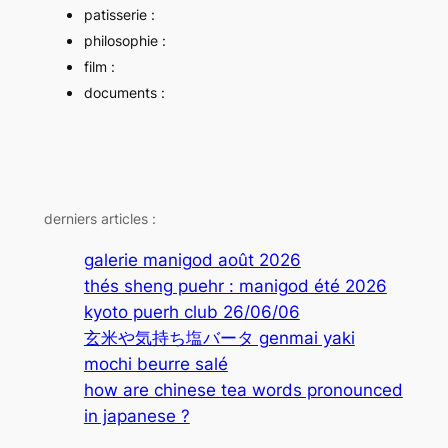
patisserie :
philosophie :
film :
documents :
derniers articles :
galerie manigod août 2026
thés sheng puehr : manigod été 2026
kyoto puerh club 26/06/06
玄米や気持ち塩バータ genmai yaki
mochi beurre salé
how are chinese tea words pronounced
in japanese ?