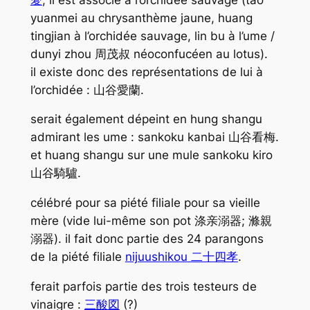
yuanmei au chrysanthème jaune, huang
tingjian à l’orchidée sauvage, lin bu à l’ume /
dunyi zhou 周茂叔 néoconfucéen au lotus).
il existe donc des représentations de lui à
l’orchidée : 山谷愛蘭.
serait également dépeint en hung shangu
admirant les ume : sankoku kanbai 山谷看梅.
et huang shangu sur une mule sankoku kiro
山谷騎驢.
célébré pour sa piété filiale pour sa vieille
mère (vide lui-même son pot
涤亲溺器
;
滌親
溺器
). il fait donc partie des 24 parangons
de la piété filiale
nijuushikou 二十四孝
.
ferait parfois partie des trois testeurs de
vinaigre :
三酸図
(?)