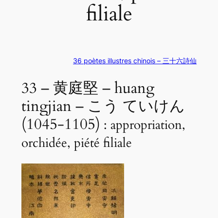
filiale
36 poètes illustres chinois – 三十六詩仙
33 – 黄庭堅 – huang
tingjian – こう ていけん
(1045-1105)
: appropriation,
orchidée, piété filiale