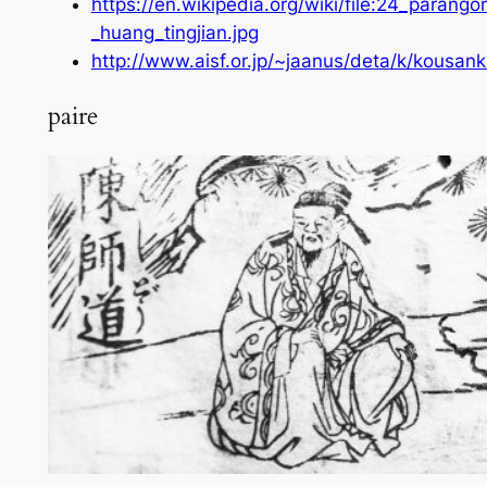
https://en.wikipedia.org/wiki/file:24_parangon
_huang_tingjian.jpg
http://www.aisf.or.jp/~jaanus/deta/k/kousan
paire