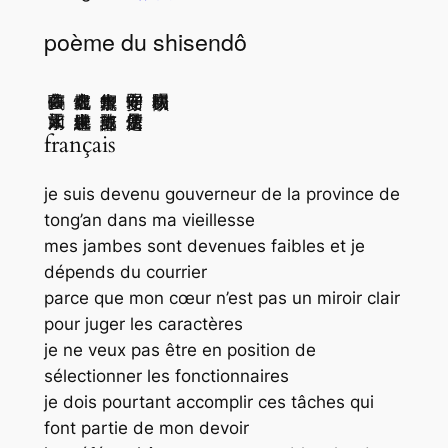
poème du shisendô
夢作白鷗去 江南水如天
恨此虚名在 未脱世絆纏
胷中無水鏡 敢当吏部詮
老作同安守 蹇足信所便
français
je suis devenu gouverneur de la province de
tong’an dans ma vieillesse
mes jambes sont devenues faibles et je
dépends du courrier
parce que mon cœur n’est pas un miroir clair
pour juger les caractères
je ne veux pas être en position de
sélectionner les fonctionnaires
je dois pourtant accomplir ces tâches qui
font partie de mon devoir