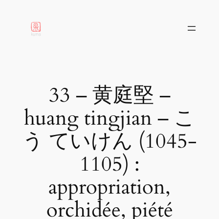
aller
au
contenu
33 – 黄庭堅 –
huang tingjian – こ
う ていけん (1045-
1105) :
appropriation,
orchidée, piété