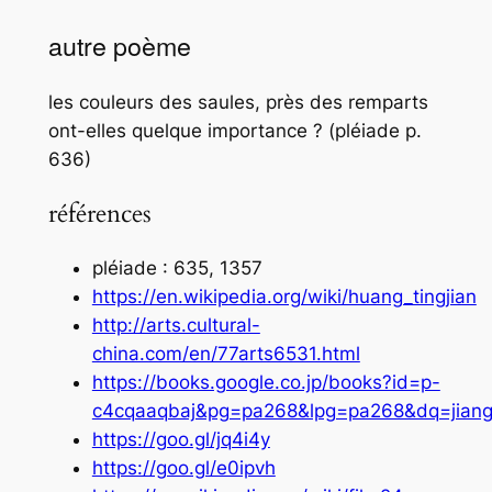
autre poème
les couleurs des saules, près des remparts
ont-elles quelque importance ? (pléiade p.
636)
références
pléiade : 635, 1357
https://en.wikipedia.org/wiki/huang_tingjian
http://arts.cultural-
china.com/en/77arts6531.html
https://books.google.co.jp/books?id=p-
c4cqaaqbaj&pg=pa268&lpg=pa268&dq=jiangx
https://goo.gl/jq4i4y
https://goo.gl/e0ipvh