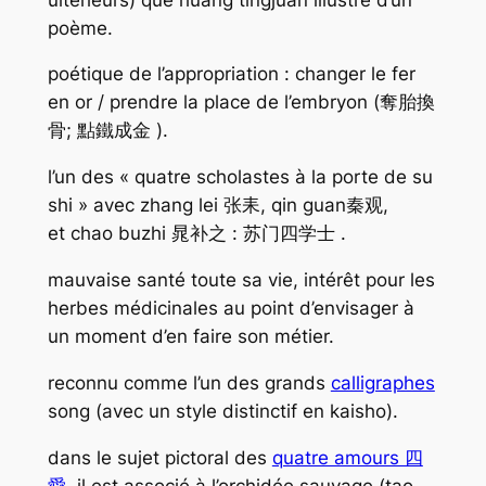
poème.
poétique de l’appropriation : changer le fer
en or / prendre la place de l’embryon (奪胎換
骨; 點鐵成金 ).
l’un des « quatre scholastes à la porte de su
shi » avec zhang lei 张耒, qin guan秦观,
et chao buzhi 晁补之 : 苏门四学士 .
mauvaise santé toute sa vie, intérêt pour les
herbes médicinales au point d’envisager à
un moment d’en faire son métier.
reconnu comme l’un des grands
calligraphes
song (avec un style distinctif en kaisho).
dans le sujet pictoral des
quatre amours 四
愛
, il est associé à l’orchidée sauvage (tao