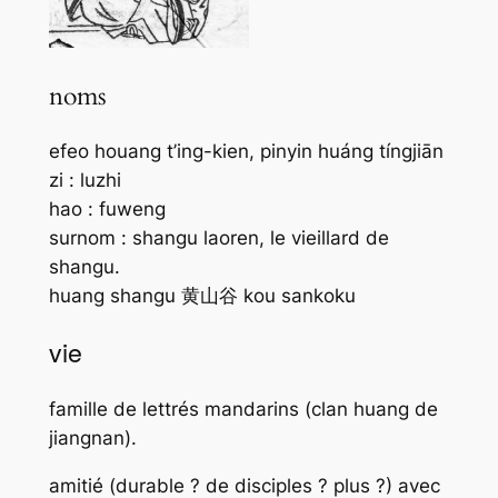
noms
efeo houang t’ing-kien, pinyin huáng tíngjiān
zi : luzhi
hao : fuweng
surnom : shangu laoren, le vieillard de
shangu.
huang shangu 黄山谷 kou sankoku
vie
famille de lettrés mandarins (clan huang de
jiangnan).
amitié (durable ? de disciples ? plus ?) avec