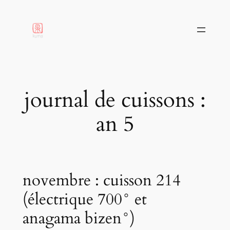
aller
au
contenu
journal de cuissons :
an 5
novembre : cuisson 214
(électrique 700° et
anagama bizen°)