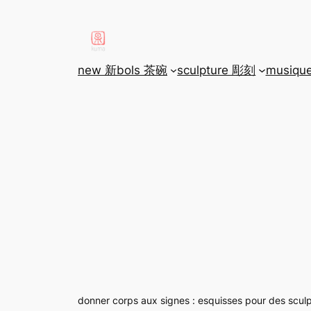
aller
au
contenu
new 新
bols 茶碗
sculpture 彫刻
musiqu
donner corps aux signes : esquisses pour des scu