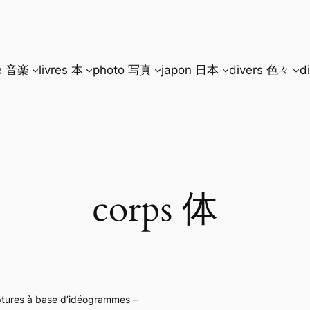
e 音楽
livres 本
photo 写真
japon 日本
divers 色々
d
corps 体
lptures à base d’idéogrammes –