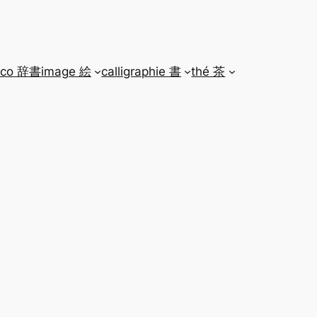
ico 辞書
image 絵
calligraphie 書
thé 茶