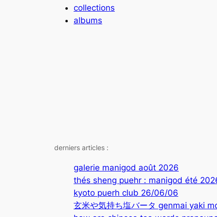
collections
albums
derniers articles :
galerie manigod août 2026
thés sheng puehr : manigod été 202
kyoto puerh club 26/06/06
玄米や気持ち塩バータ genmai yaki mochi