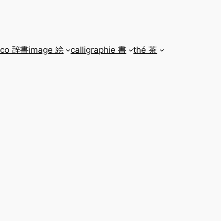
ico 辞書
image 絵
calligraphie 書
thé 茶