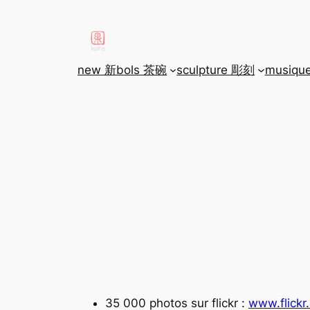
aller
au
contenu
new 新
bols 茶碗
sculpture 彫刻
musiqu
35 000 photos sur flickr :
www.flickr