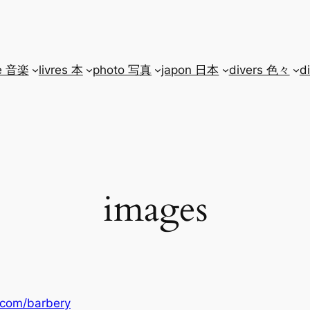
e 音楽
livres 本
photo 写真
japon 日本
divers 色々
d
images
.com/barbery