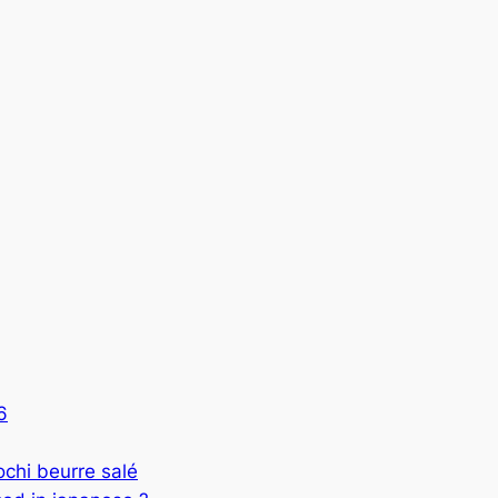
6
 beurre salé