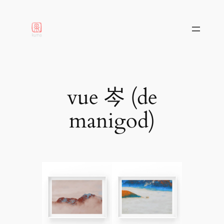
aller
au
contenu
vue 岑 (de
manigod)