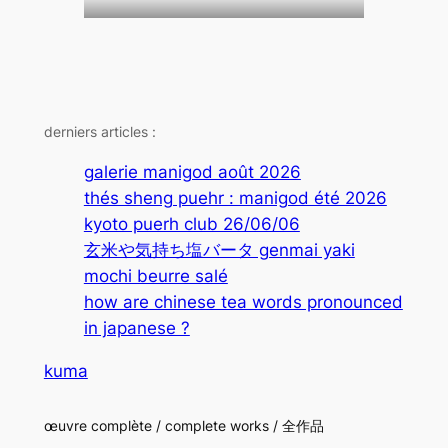
derniers articles :
galerie manigod août 2026
thés sheng puehr : manigod été 2026
kyoto puerh club 26/06/06
玄米や気持ち塩バータ genmai yaki
mochi beurre salé
how are chinese tea words pronounced
in japanese ?
kuma
œuvre complète / complete works / 全作品