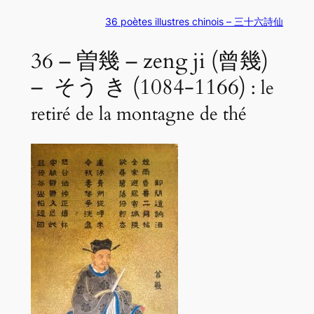
36 poètes illustres chinois – 三十六詩仙
36 – 曽幾 – zeng ji (曾幾)
– そう き (1084-1166)
: le
retiré de la montagne de thé