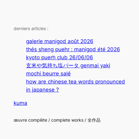
derniers articles :
galerie manigod août 2026
thés sheng puehr : manigod été 2026
kyoto puerh club 26/06/06
玄米や気持ち塩バータ genmai yaki
mochi beurre salé
how are chinese tea words pronounced
in japanese ?
kuma
œuvre complète / complete works / 全作品