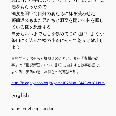
酒をもらったので
酒宴を開いて自分の妻たちに杯を洗わせた
鄭簡道公もまた兄たちと酒宴を開いて杯を回し
ている様を想像する
自分もいつまでも心を傷めてこの地にいようか
茶山に引込んで松の小路にそって悠々と散歩し
よう
青州従事：おそらく鄭簡道のことか。また「青州の従
事」は『世説新語』(７-８世紀)に由来する故事熟語で、
よい酒、美酒の意。本詩との関連は不明。
http://blogs.yahoo.co.jp/yama1025katu/44928281.html
english
wine for zheng jiandao