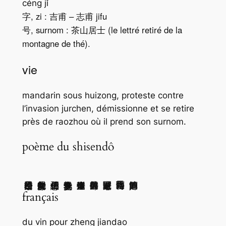
céng jǐ
字, zi : 吉甫 – 志甫 jifu
号, surnom : 茶山居士 (le lettré retiré de la
montagne de thé).
vie
mandarin sous huizong, proteste contre
l’invasion jurchen, démissionne et se retire
près de raozhou où il prend son surnom.
poème du shisendô
français
du vin pour zheng jiandao