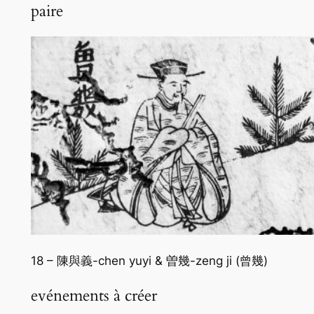
paire
18 – 陳與義-chen yuyi & 曽幾-zeng ji (曾幾)
evénements à créer