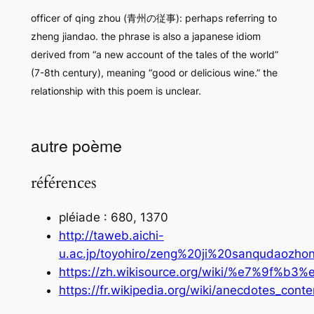
officer of qing zhou (青州の従事): perhaps referring to
zheng jiandao. the phrase is also a japanese idiom
derived from “a new account of the tales of the world”
(7-8th century), meaning “good or delicious wine.” the
relationship with this poem is unclear.
autre poème
références
pléiade : 680, 1370
http://taweb.aichi-
u.ac.jp/toyohiro/zeng%20ji%20sanqudaozhon
https://zh.wikisource.org/wiki/%e7
https://fr.wikipedia.org/wiki/anecdotes_co