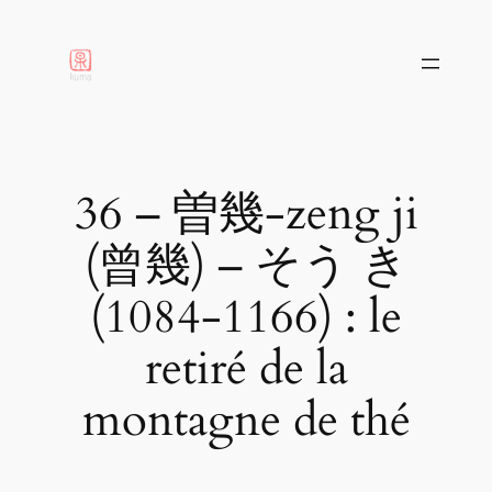
aller
au
contenu
36 – 曽幾-zeng ji
(曾幾) – そう き
(1084-1166) : le
retiré de la
montagne de thé