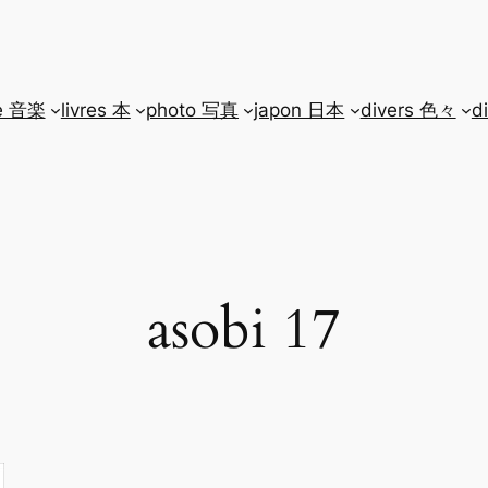
e 音楽
livres 本
photo 写真
japon 日本
divers 色々
d
asobi 17