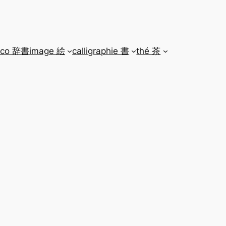
ico 辞書
image 絵
calligraphie 書
thé 茶