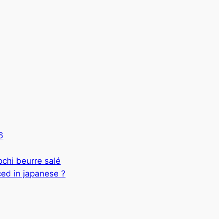
6
 beurre salé
ed in japanese ?