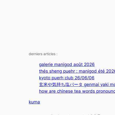
derniers articles :
galerie manigod août 2026
thés sheng puehr : manigod été 202
kyoto puerh club 26/06/06
玄米や気持ち塩バータ genmai yaki mochi
how are chinese tea words pronounc
kuma