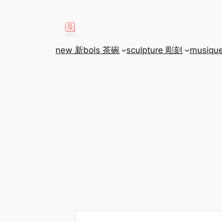
aller
au
contenu
new 新
bols 茶碗
sculpture 彫刻
musiqu