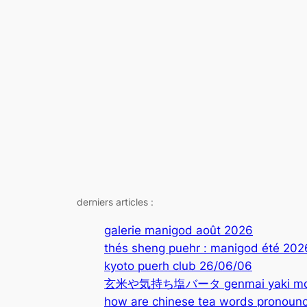
derniers articles :
galerie manigod août 2026
thés sheng puehr : manigod été 202
kyoto puerh club 26/06/06
玄米や気持ち塩バータ genmai yaki mochi
how are chinese tea words pronounc