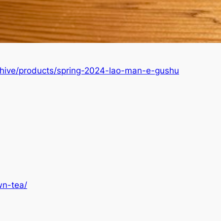
archive/products/spring-2024-lao-man-e-gushu
wn-tea/