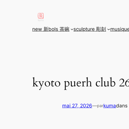
aller
au
contenu
new 新
bols 茶碗
sculpture 彫刻
musiqu
kyoto puerh club 2
mai 27, 2026
—
kuma
dans
par