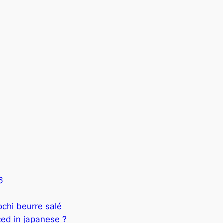
6
 beurre salé
ed in japanese ?