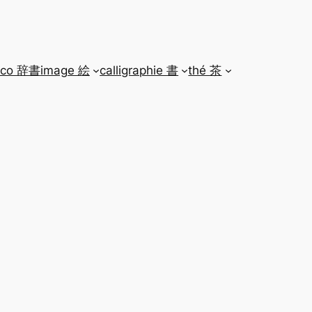
ico 辞書
image 絵
calligraphie 書
thé 茶