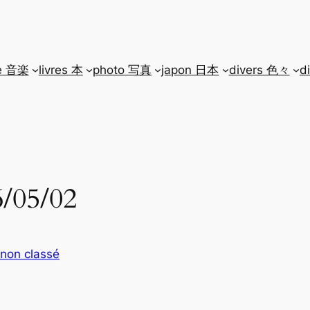
e 音楽
livres 本
photo 写真
japon 日本
divers 色々
d
6/05/02
non classé