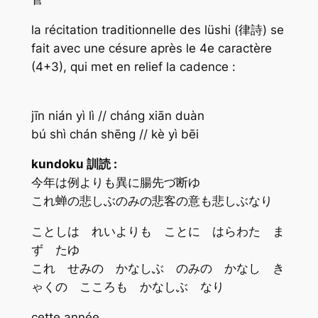
la récitation traditionnelle des lüshi (律詩) se
fait avec une césure après le 4e caractère
(4+3), qui met en relief la cadence :
jīn nián yì lì // cháng xiān duàn
bú shì chán shēng // kè yì bēi
kundoku 訓読 :
今年は例よりも異に腸先づ断ゆ
これ蝉の悲しぶのみの悲客の意も悲しぶなり
ことしは れいよりも ことに はらわた ま
ず たゆ
これ せみの かなしぶ のみの かなし き
ゃくの こころも かなしぶ なり
cette année