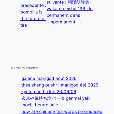
suivante :
和漢朗詠集-
précédente :
wakan roeishū 196 : le
bombilla is
permanent dans
the future of
l’impermanent
→
tea
derniers articles :
galerie manigod août 2026
thés sheng puehr : manigod été 2026
kyoto puerh club 26/06/06
玄米や気持ち塩バータ genmai yaki
mochi beurre salé
how are chinese tea words pronounced