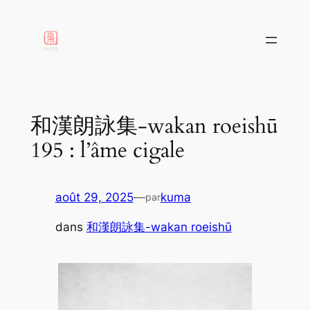
aller
au
contenu
和漢朗詠集-wakan roeishū
195 : l’âme cigale
août 29, 2025
—
kuma
par
dans
和漢朗詠集-wakan roeishū