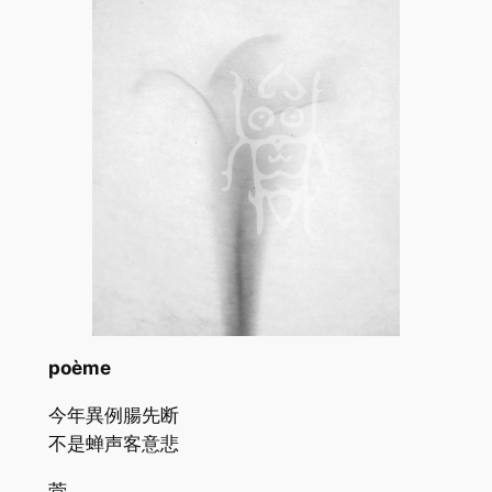
poème
今年異例腸先断
不是蝉声客意悲
菅