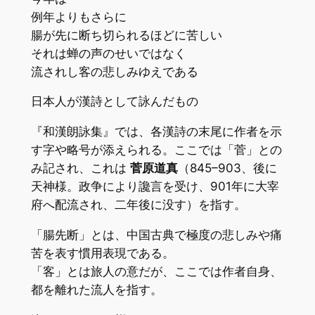
例年よりもさらに
腸が先に断ち切られるほどに苦しい
それは蝉の声のせいではなく
流されし客の悲しみゆえである
日本人が漢詩として詠んだもの
『和漢朗詠集』では、各漢詩の末尾に作者を示
す字や略号が添えられる。ここでは「菅」との
み記され、これは
菅原道真
（845–903、後に
天神様。政争により讒言を受け、901年に大宰
府へ配流され、二年後に没す）を指す。
「腸先断」とは、中国古典で極度の悲しみや痛
苦を表す慣用表現である。
「客」とは旅人の意だが、ここでは作者自身、
都を離れた流人を指す。