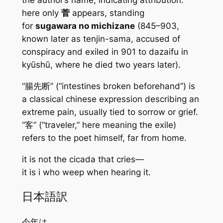
the author’s name, indicating attribution.
here only
菅
appears, standing
for
sugawara no michizane
(845–903,
known later as
tenjin-sama
, accused of
conspiracy and exiled in 901 to dazaifu in
kyūshū, where he died two years later).
“腸先断” (“intestines broken beforehand”) is
a classical chinese expression describing an
extreme pain, usually tied to sorrow or grief.
“客” (“traveler,” here meaning
the exile
)
refers to the poet himself, far from home.
it is not the cicada that cries—
it is i who weep when hearing it.
日本語訳
今年は