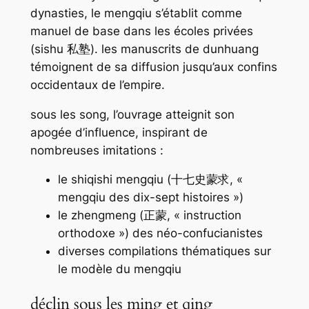
dynasties, le
mengqiu
s’établit comme
manuel de base dans les écoles privées
(
sishu
私塾). les manuscrits de dunhuang
témoignent de sa diffusion jusqu’aux confins
occidentaux de l’empire.
sous les song, l’ouvrage atteignit son
apogée d’influence, inspirant de
nombreuses imitations :
le
shiqishi mengqiu
(十七史蒙求, «
mengqiu des dix-sept histoires »)
le
zhengmeng
(正蒙, « instruction
orthodoxe ») des néo-confucianistes
diverses compilations thématiques sur
le modèle du
mengqiu
déclin sous les ming et qing