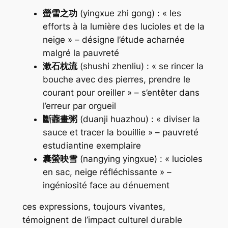
螢雪之功
(
yingxue zhi gong
) : « les
efforts à la lumière des lucioles et de la
neige » – désigne l’étude acharnée
malgré la pauvreté
漱石枕流
(
shushi zhenliu
) : « se rincer la
bouche avec des pierres, prendre le
courant pour oreiller » – s’entêter dans
l’erreur par orgueil
斷虀畫粥
(
duanji huazhou
) : « diviser la
sauce et tracer la bouillie » – pauvreté
estudiantine exemplaire
囊螢映雪
(
nangying yingxue
) : « lucioles
en sac, neige réfléchissante » –
ingéniosité face au dénuement
ces expressions, toujours vivantes,
témoignent de l’impact culturel durable