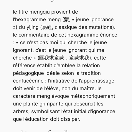
le titre
mengqiu
provient de
l’hexagramme
meng
(蒙, « jeune ignorance
») du
yijing
(易經,
classique des mutations
).
le commentaire de cet hexagramme énonce
: « ce n’est pas moi qui cherche le jeune
ignorant, c’est le jeune ignorant qui me
cherche » (匪我求童蒙，童蒙求我). cette
référence établit d’emblée la relation
pédagogique idéale selon la tradition
confucéenne : l’initiative de l’apprentissage
doit venir de l’élève, non du maître. le
caractère
meng
évoque métaphoriquement
une plante grimpante qui obscurcit les
arbres, symbolisant l’état initial d’ignorance
que l’éducation doit dissiper.