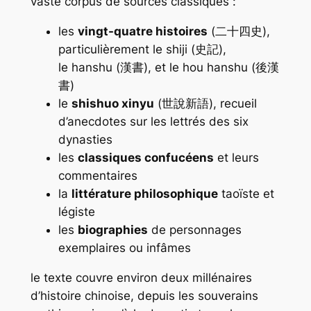
vaste corpus de sources classiques :
les
vingt-quatre histoires
(二十四史),
particulièrement le
shiji
(史記),
le
hanshu
(漢書), et le
hou hanshu
(後漢
書)
le
shishuo xinyu
(世說新語), recueil
d’anecdotes sur les lettrés des six
dynasties
les
classiques confucéens
et leurs
commentaires
la
littérature philosophique
taoïste et
légiste
les
biographies
de personnages
exemplaires ou infâmes
le texte couvre environ deux millénaires
d’histoire chinoise, depuis les souverains