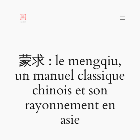
aller
au
contenu
蒙求 : le mengqiu,
un manuel classique
chinois et son
rayonnement en
asie