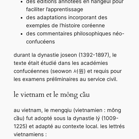
des éditions annotées en
hangeul
pour
faciliter l’apprentissage
des adaptations incorporant des
exemples de l’histoire coréenne
des commentaires philosophiques néo-
confucéens
durant la dynastie joseon (1392-1897), le
texte était étudié dans les académies
confucéennes (
seowon
서원) et requis pour
les examens préliminaires au service civil.
le vietnam et le mông cầu
au vietnam, le
mengqiu
(vietnamien :
mông
cầu
) fut adopté sous la dynastie lý (1009-
1225) et adapté au contexte local. les lettrés
vietnamiens :