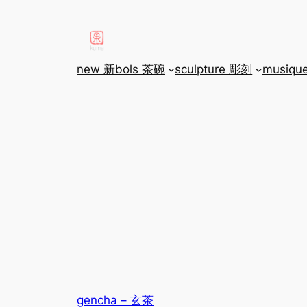
aller
au
contenu
new 新
bols 茶碗
sculpture 彫刻
musiqu
gencha – 玄茶