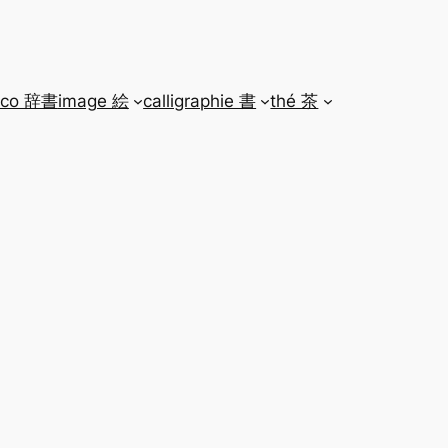
ico 辞書
image 絵
calligraphie 書
thé 茶