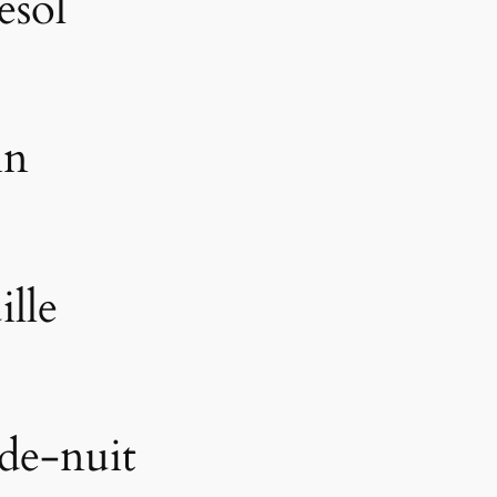
esol
in
ille
-de-nuit