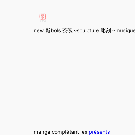
aller
au
contenu
new 新
bols 茶碗
sculpture 彫刻
musiqu
manga complétant les
présents