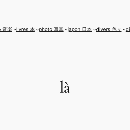
e 音楽
livres 本
photo 写真
japon 日本
divers 色々
d
là