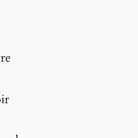
re
ir