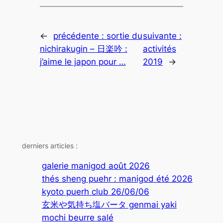
←
précédente :
sortie du
suivante :
nichirakugin – 日楽吟 :
activités
j’aime le japon pour …
2019
→
derniers articles :
galerie manigod août 2026
thés sheng puehr : manigod été 2026
kyoto puerh club 26/06/06
玄米や気持ち塩バータ genmai yaki
mochi beurre salé