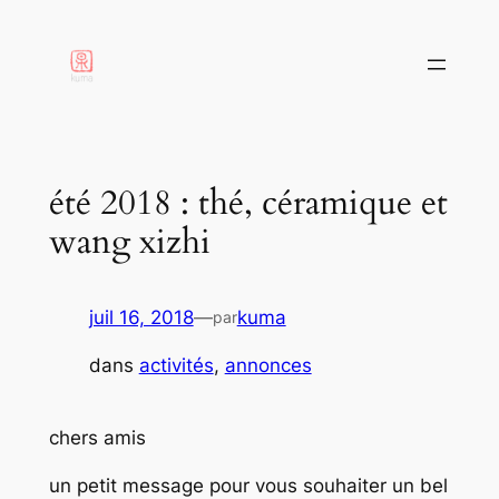
aller
au
contenu
été 2018 : thé, céramique et
wang xizhi
juil 16, 2018
—
kuma
par
dans
activités
, 
annonces
chers amis
un petit message pour vous souhaiter un bel