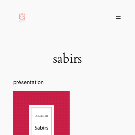
aller
au
contenu
sabirs
présentation