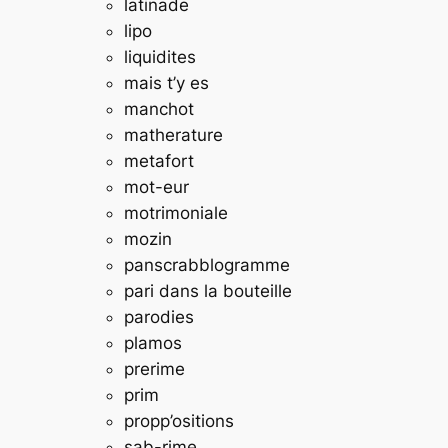
latinade
lipo
liquidites
mais t’y es
manchot
matherature
metafort
mot-eur
motrimoniale
mozin
panscrabblogramme
pari dans la bouteille
parodies
plamos
prerime
prim
propp’ositions
sab-rime