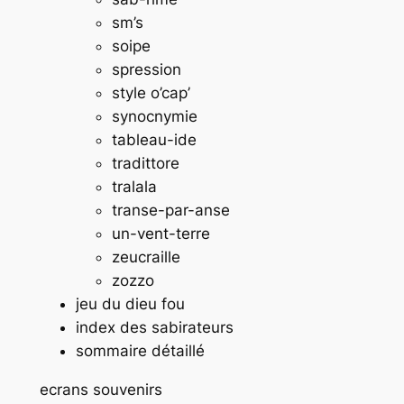
sm’s
soipe
spression
style o’cap’
synocnymie
tableau-ide
tradittore
tralala
transe-par-anse
un-vent-terre
zeucraille
zozzo
jeu du dieu fou
index des sabirateurs
sommaire détaillé
ecrans souvenirs