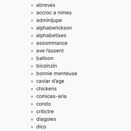
abreves
accroc a nimes
adminijupe
alphaberickson
alphabetises
assommance
ave l’assent
balloon
biozinzin
bonnie menteuse
caviar d’age
chickens
comices-aria
condo
critictre
diagoles
dico