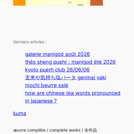
derniers articles :
galerie manigod août 2026
thés sheng puehr : manigod été 2026
kyoto puerh club 26/06/06
玄米や気持ち塩バータ genmai yaki
mochi beurre salé
how are chinese tea words pronounced
in japanese ?
kuma
œuvre complète / complete works / 全作品