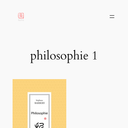
aller
au
contenu
philosophie 1