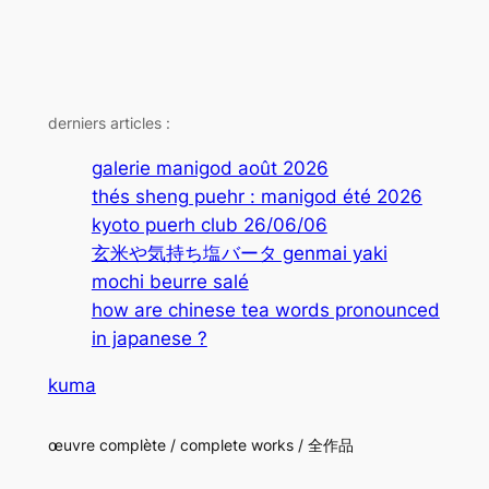
derniers articles :
galerie manigod août 2026
thés sheng puehr : manigod été 2026
kyoto puerh club 26/06/06
玄米や気持ち塩バータ genmai yaki
mochi beurre salé
how are chinese tea words pronounced
in japanese ?
kuma
œuvre complète / complete works / 全作品