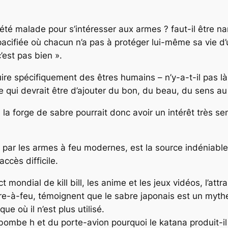
été malade pour s’intéresser aux armes ? faut-il être na
é pacifiée où chacun n’a pas à protéger lui-même sa vie d
’est pas bien ».
ruire spécifiquement des êtres humains – n’y-a-t-il pas 
ce qui devrait être d’ajouter du bon, du beau, du sens 
, la forge de sabre pourrait donc avoir un intérêt très se
ar les armes à feu modernes, est la source indéniable d
ccès difficile.
 mondial de kill bill, les anime et les jeux vidéos, l’att
e-à-feu, témoignent que le sabre japonais est un myth
 où il n’est plus utilisé.
a bombe h et du porte-avion pourquoi le katana produit-il