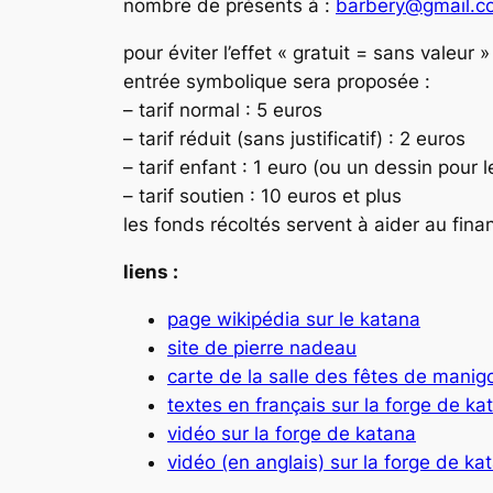
nombre de présents à :
barbery@gmail.c
pour éviter l’effet « gratuit = sans valeur
entrée symbolique sera proposée :
– tarif normal : 5 euros
– tarif réduit (sans justificatif) : 2 euros
– tarif enfant : 1 euro (ou un dessin pour 
– tarif soutien : 10 euros et plus
les fonds récoltés servent à aider au fin
liens :
page wikipédia sur le katana
site de pierre nadeau
carte de la salle des fêtes de mani
textes en français sur la forge de ka
vidéo sur la forge de katana
vidéo (en anglais) sur la forge de ka