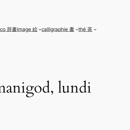
ico 辞書
image 絵
calligraphie 書
thé 茶
 manigod, lundi