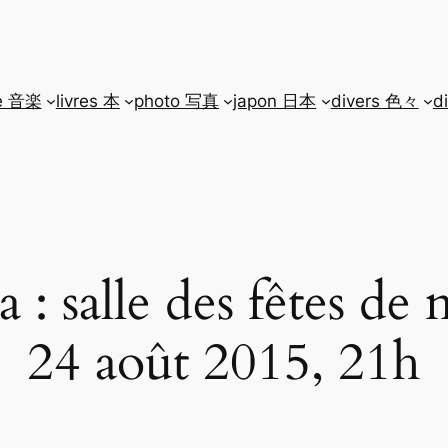
e 音楽
livres 本
photo 写真
japon 日本
divers 色々
d
a : salle des fêtes de
24 août 2015, 21h