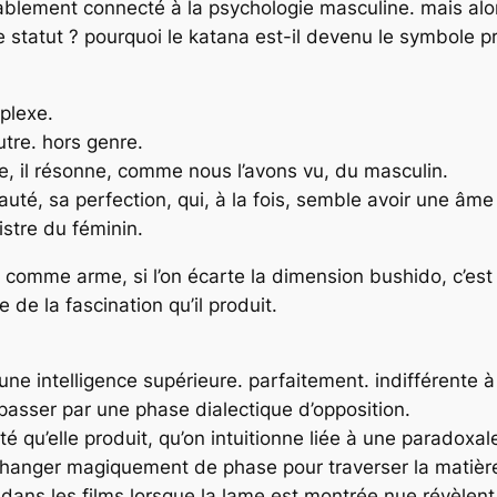
niablement connecté à la psychologie masculine. mais alo
 statut ? pourquoi le katana est-il devenu le symbole p
plexe.
utre. hors genre.
e, il résonne, comme nous l’avons vu, du masculin.
uté, sa perfection, qui, à la fois, semble avoir une âme
istre du féminin.
 comme arme, si l’on écarte la dimension bushido, c’est 
le de la fascination qu’il produit.
une intelligence supérieure. parfaitement. indifférente 
passer par une phase dialectique d’opposition.
lité qu’elle produit, qu’on intuitionne liée à une parado
 changer magiquement de phase pour traverser la matièr
tés dans les films lorsque la lame est montrée nue révèl