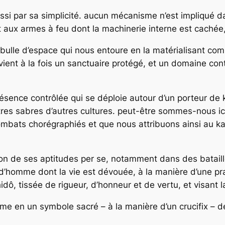
ussi par sa simplicité. aucun mécanisme n’est impliqué
t aux armes à feu dont la machinerie interne est cachée
 bulle d’espace qui nous entoure en la matérialisant c
ient à la fois un sanctuaire protégé, et un domaine cont
résence contrôlée qui se déploie autour d’un porteur de 
res sabres d’autres cultures. peut-être sommes-nous ici
ombats chorégraphiés et que nous attribuons ainsi au kat
non de ses aptitudes per se, notamment dans des bataill
omme dont la vie est dévouée, à la manière d’une pratiq
 tissée de rigueur, d’honneur et de vertu, et visant la
me en un symbole sacré – à la manière d’un crucifix – de