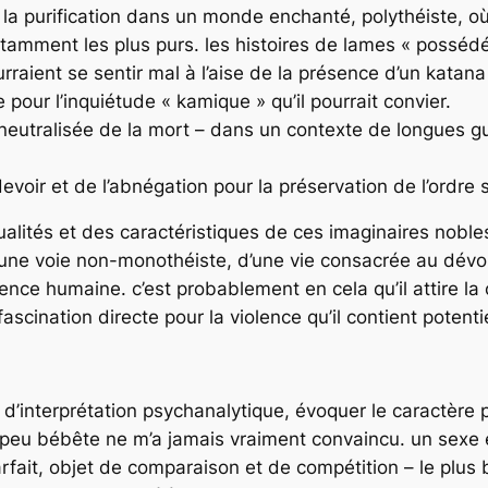
 la purification dans un monde enchanté, polythéiste, o
otamment les plus purs. les histoires de lames « posséd
raient se sentir mal à l’aise de la présence d’un katana
pour l’inquiétude « kamique » qu’il pourrait convier.
utralisée de la mort – dans un contexte de longues guer
oir et de l’abnégation pour la préservation de l’ordre s
ualités et des caractéristiques de ces imaginaires nobles. 
une voie non-monothéiste, d’une vie consacrée au dévoue
stence humaine. c’est probablement en cela qu’il attire l
fascination directe pour la violence qu’il contient potent
d’interprétation psychanalytique, évoquer le caractère p
un peu bébête ne m’a jamais vraiment convaincu. un sexe 
arfait, objet de comparaison et de compétition – le plus