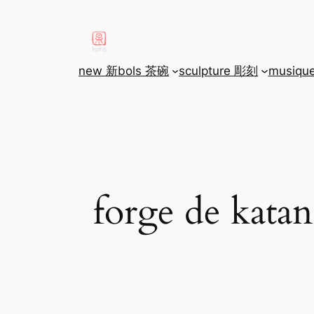
aller
au
contenu
new 新
bols 茶碗
sculpture 彫刻
musiqu
forge de katan