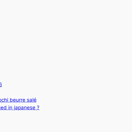
6
 beurre salé
ed in japanese ?