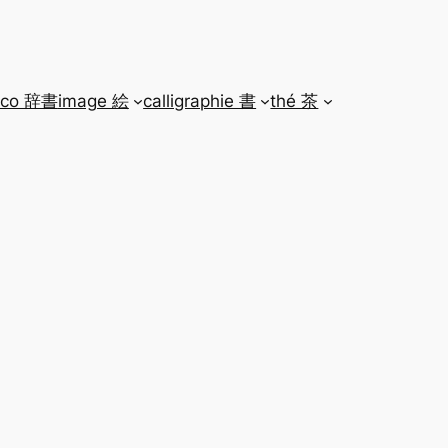
ico 辞書
image 絵
calligraphie 書
thé 茶