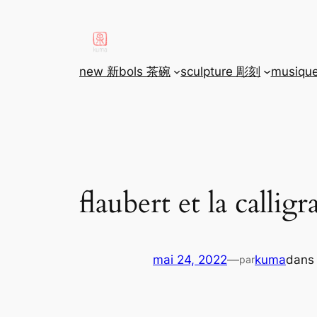
aller
au
contenu
new 新
bols 茶碗
sculpture 彫刻
musiqu
flaubert et la callig
mai 24, 2022
—
kuma
dan
par