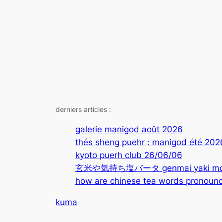
derniers articles :
galerie manigod août 2026
thés sheng puehr : manigod été 202
kyoto puerh club 26/06/06
玄米や気持ち塩バータ genmai yaki mochi
how are chinese tea words pronounc
kuma