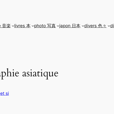
e 音楽
livres 本
photo 写真
japon 日本
divers 色々
d
raphie asiatique
s
et si