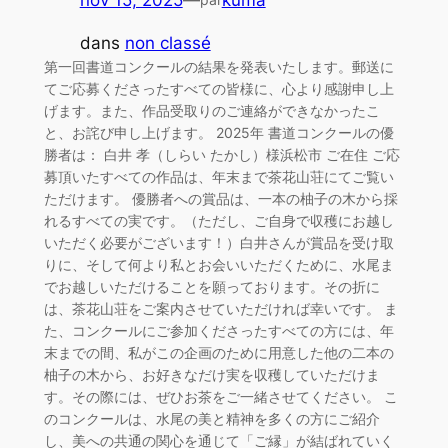
nov 15, 2025
—
kuma
dans
non classé
第一回書道コンクールの結果を発表いたします。郵送に
てご応募くださったすべての皆様に、心より感謝申し上
げます。また、作品受取りのご連絡ができなかったこ
と、お詫び申し上げます。 2025年 書道コンクールの優
勝者は： 白井 孝（しらい たかし）様浜松市 ご在住 ご応
募頂いたすべての作品は、年末まで茶花山荘にてご覧い
ただけます。 優勝者への賞品は、一本の柚子の木から採
れるすべての実です。（ただし、ご自身で収穫にお越し
いただく必要がございます！）白井さんが賞品を受け取
りに、そして何より私とお会いいただくために、水尾ま
でお越しいただけることを願っております。その折に
は、茶花山荘をご案内させていただければ幸いです。 ま
た、コンクールにご参加くださったすべての方には、年
末までの間、私がこの企画のために用意した他の二本の
柚子の木から、お好きなだけ実を収穫していただけま
す。その際には、ぜひお茶をご一緒させてください。 こ
のコンクールは、水尾の美と精神を多くの方にご紹介
し、美への共通の関心を通じて「ご縁」が結ばれていく