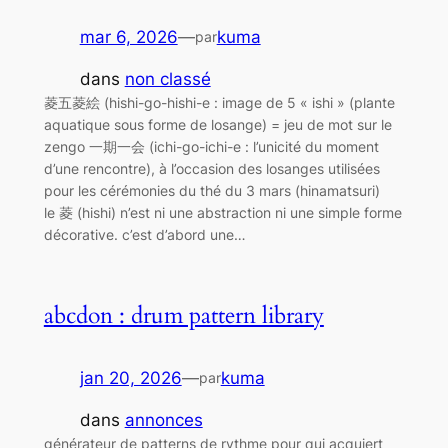
mar 6, 2026
—
kuma
par
dans
non classé
菱五菱絵 (hishi-go-hishi-e : image de 5 « ishi » (plante
aquatique sous forme de losange) = jeu de mot sur le
zengo 一期一会 (ichi-go-ichi-e : l’unicité du moment
d’une rencontre), à l’occasion des losanges utilisées
pour les cérémonies du thé du 3 mars (hinamatsuri)
le 菱 (hishi) n’est ni une abstraction ni une simple forme
décorative. c’est d’abord une…
abcdon : drum pattern library
jan 20, 2026
—
kuma
par
dans
annonces
générateur de patterns de rythme pour qui acquiert