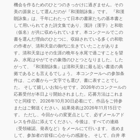
機会を作るためのひとつのきっかけに過ぎません。その
美の源泉として選んだのが『和漢朗詠集』です。 『和漢
朗詠集』は、千年にわたって日本の書家たちの基本書と
して用いられてきた詩文集であり、漢詩（漢字）と和歌
（仮名）が共に収められています。本コンクールでこの
書を選んだ理由のひとつに、収録されている多くの和歌
の作者が、清和天皇の御代に生きていたことがありま
す。清和天皇はその生涯の晩年を水尾で過ごすことを望
み、水尾はやがてその象徴のひとつとなりました。した
がって、『和漢朗詠集』は清和天皇に最も近い書道の典
拠であるとも言えるでしょう。 本コンクールへの参加条
件は、この書から一文字でも選び、書に表すことでし
た。 そして嬉しいお知らせです。2026年のコンクールの
応募受付が本日より開始されました。応募方法はこれま
でと同様で、2026年10月30日必着にて、作品をご持参
またはご郵送ください。結果発表は2026年11月15日で
す。 ただし、今回からの変更点として、必ずメールアド
レスを作品に添えてください。今後は、すべての連絡
（受領確認、発表など）をメールにて行います。 改めま
して、参加者の皆様に心からの感謝を。 そして、白井 孝