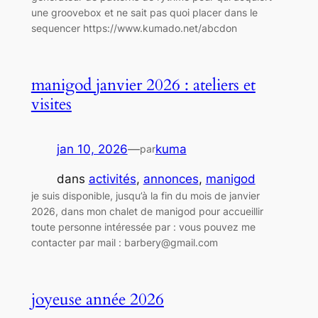
une groovebox et ne sait pas quoi placer dans le
sequencer https://www.kumado.net/abcdon
manigod janvier 2026 : ateliers et
visites
jan 10, 2026
—
kuma
par
dans
activités
, 
annonces
, 
manigod
je suis disponible, jusqu’à la fin du mois de janvier
2026, dans mon chalet de manigod pour accueillir
toute personne intéressée par : vous pouvez me
contacter par mail : barbery@gmail.com
joyeuse année 2026