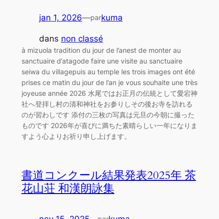
jan 1, 2026
—
kuma
par
dans
non classé
à mizuola tradition du jour de l’anest de monter au
sanctuaire d’atagode faire une visite au sanctuaire
seiwa du villagepuis au temple les trois images ont été
prises ce matin du jour de l’an je vous souhaite une très
joyeuse année 2026 水尾ではお正月の伝統として愛宕神
社へ登拝し村の清和神社をお参りしその後お寺を訪れる
のが習わしです 添付の三枚の写真は元旦の今朝に撮った
ものです 2026年が喜びに満ちた素晴らしい一年になりま
すよう心よりお祈り申し上げます。
書道コンクール結果発表2025年 茶
花山荘 和漢朗詠集
par