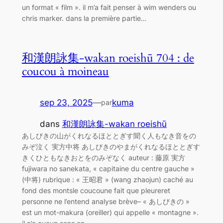
un format « film ». il m’a fait penser à wim wenders ou
chris marker. dans la première partie…
和漢朗詠集-wakan roeishū 704 : de
coucou à moineau
sep 23, 2025
—
kuma
par
dans
和漢朗詠集-wakan roeishū
あしびきの山がくれなるほととぎす聞く人もなき音をの
みぞ泣く 実方中将 あしびきのやまがくれなるほととぎす
きくひともなきおとをのみぞなく auteur : 藤原 実方
fujiwara no sanekata, « capitaine du centre gauche »
(中将) rubrique : « 王昭君 » (wang zhaojun) caché au
fond des montsle coucoune fait que pleureret
personne ne l’entend analyse brève– « あしびきの »
est un mot-makura (oreiller) qui appelle « montagne ».