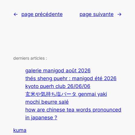
←
page précédente
page suivante
→
derniers articles :
galerie manigod août 2026
thés sheng puehr : manigod été 2026
kyoto puerh club 26/06/06
玄米や気持ち塩バータ genmai yaki
mochi beurre salé
how are chinese tea words pronounced
in japanese ?
kuma