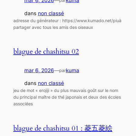
mar 6, 2026
—
kuma
par
dans
non classé
adresse du générateur : https://www.kumado.net/piuà
partager avec tous les amis des oiseaux
blague de chashitsu 02
mar 6, 2026
—
kuma
par
dans
non classé
jeu de mot « erojiji » du plus mauvais goût sur le nom
du principal maître de thé japonais et deux des écoles
associées
blague de chashitsu 01 : 菱五菱絵