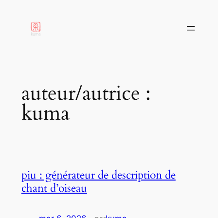
aller
au
contenu
auteur/autrice :
kuma
piu : générateur de description de
chant d’oiseau