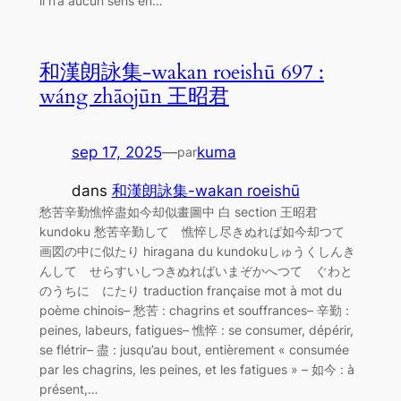
il n’a aucun sens en…
和漢朗詠集-wakan roeishū 697 :
wáng zhāojūn 王昭君
sep 17, 2025
—
kuma
par
dans
和漢朗詠集-wakan roeishū
愁苦辛勤憔悴盡如今却似畫圖中 白 section 王昭君
kundoku 愁苦辛勤して 憔悴し尽きぬれば如今却つて
画図の中に似たり hiragana du kundokuしゅうくしんき
んして せらすいしつきぬればいまぞかへつて ぐわと
のうちに にたり traduction française mot à mot du
poème chinois– 愁苦 : chagrins et souffrances– 辛勤 :
peines, labeurs, fatigues– 憔悴 : se consumer, dépérir,
se flétrir– 盡 : jusqu’au bout, entièrement « consumée
par les chagrins, les peines, et les fatigues » – 如今 : à
présent,…