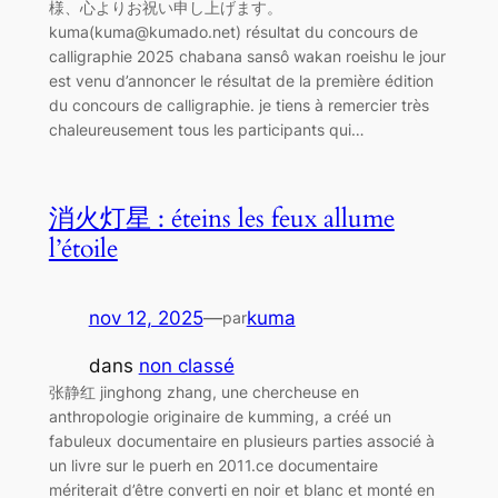
様、心よりお祝い申し上げます。
kuma(kuma@kumado.net) résultat du concours de
calligraphie 2025 chabana sansô wakan roeishu le jour
est venu d’annoncer le résultat de la première édition
du concours de calligraphie. je tiens à remercier très
chaleureusement tous les participants qui…
消火灯星 : éteins les feux allume
l’étoile
nov 12, 2025
—
kuma
par
dans
non classé
张静红 jinghong zhang, une chercheuse en
anthropologie originaire de kumming, a créé un
fabuleux documentaire en plusieurs parties associé à
un livre sur le puerh en 2011.ce documentaire
mériterait d’être converti en noir et blanc et monté en