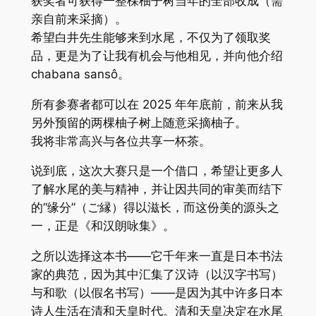
获奖者可获得一整棵柚子树当年的全部收成（需
亲自前来采摘）。
希望白井先生能够来到水尾，不仅为了领取奖
品，更是为了让我有机会与他相见，并向他介绍
chabana sansô。
所有参赛者都可以在 2025 年年底前，前来从我
另外预留的两棵柚子树上随意采摘柚子。
我将非常高兴与各位共享一杯茶。
说到底，这次大赛只是一个借口，希望让更多人
了解水尾的美与精神，并让因共同的审美而结下
的“缘分”（ご縁）得以滋长，而这份美的源头之
一，正是《和汉朗咏集》。
之所以选择这本书——它千年来一直是日本书法
家的典范，因为其中汇集了汉诗（以汉字书写）
与和歌（以假名书写）——是因为其中许多日本
诗人生活在清和天皇时代。清和天皇决定在水尾