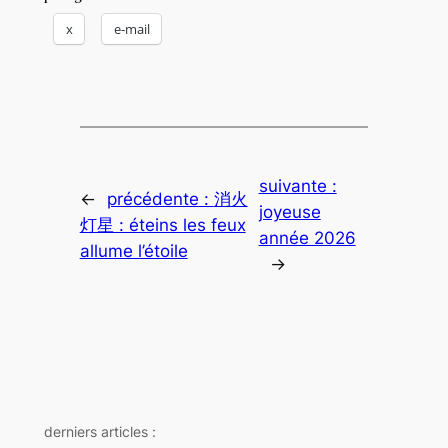
x
e-mail
suivante :
←
précédente :
消火
joyeuse
灯星 : éteins les feux
année 2026
allume l’étoile
→
derniers articles :