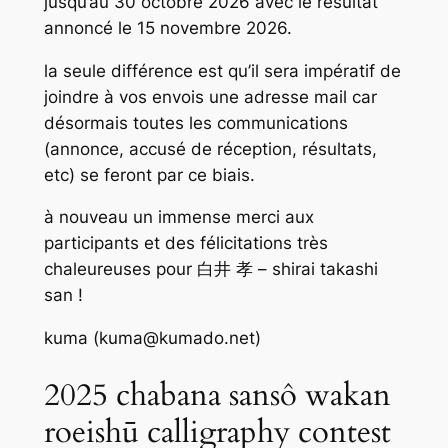
jusqu’au 30 octobre 2026 avec le résultat
annoncé le 15 novembre 2026.
la seule différence est qu’il sera impératif de
joindre à vos envois une adresse mail car
désormais toutes les communications
(annonce, accusé de réception, résultats,
etc) se feront par ce biais.
à nouveau un immense merci aux
participants et des félicitations très
chaleureuses pour 白井 孝 – shirai takashi
san !
kuma (kuma@kumado.net)
2025 chabana sansô wakan
roeishū calligraphy contest