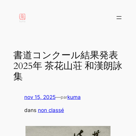
aller
au
contenu
書道コンクール結果発表
2025年 茶花山荘 和漢朗詠
集
nov 15, 2025
—
kuma
par
dans
non classé