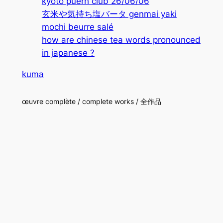
kyoto puerh club 26/06/06
玄米や気持ち塩バータ genmai yaki
mochi beurre salé
how are chinese tea words pronounced
in japanese ?
kuma
œuvre complète / complete works / 全作品