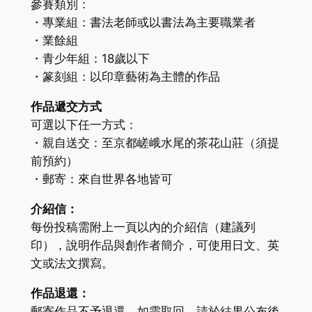
參賽類別：
・專業組：書法老師或以書法為主要職業者
・業餘組
・青少年組：18歲以下
・篆刻組：以印章藝術為主體的作品
作品遞交方式
可選以下任一方式：
・親自送交：至京都嵯峨水尾的茶花山莊（須提
前預約）
・郵寄：來自世界各地皆可
介紹信：
每份投稿需附上一頁以內的介紹信（建議列
印），說明作品與創作者簡介，可使用日文、英
文或法文撰寫。
作品退還：
郵寄作品不予退還。如需取回，請於結果公布後