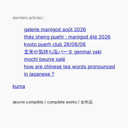
derniers articles :
galerie manigod août 2026
thés sheng puehr : manigod été 2026
kyoto puerh club 26/06/06
玄米や気持ち塩バータ genmai yaki
mochi beurre salé
how are chinese tea words pronounced
in japanese ?
kuma
œuvre complète / complete works / 全作品