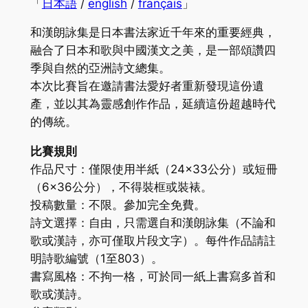
「
日本語
/
english
/
français
」
和漢朗詠集是日本書法家近千年來的重要經典，
融合了日本和歌與中國漢文之美，是一部頌讚四
季與自然的亞洲詩文總集。
本次比賽旨在邀請書法愛好者重新發現這份遺
產，並以其為靈感創作作品，延續這份超越時代
的傳統。
比賽規則
作品尺寸：僅限使用半紙（24×33公分）或短冊
（6×36公分），不得裝框或裝裱。
投稿數量：不限。參加完全免費。
詩文選擇：自由，只需選自和漢朗詠集（不論和
歌或漢詩，亦可僅取片段文字）。每件作品請註
明詩歌編號（1至803）。
書寫風格：不拘一格，可於同一紙上書寫多首和
歌或漢詩。