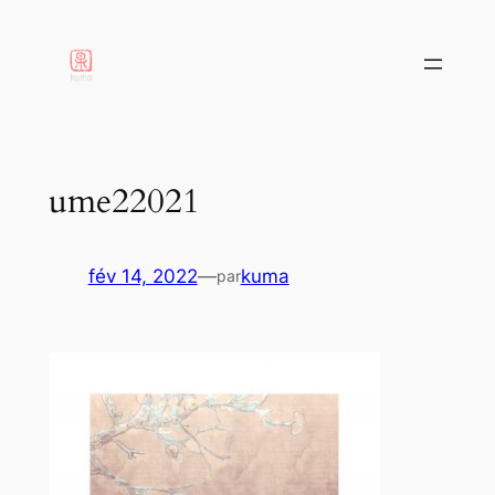
aller
au
contenu
ume22021
fév 14, 2022
—
kuma
par