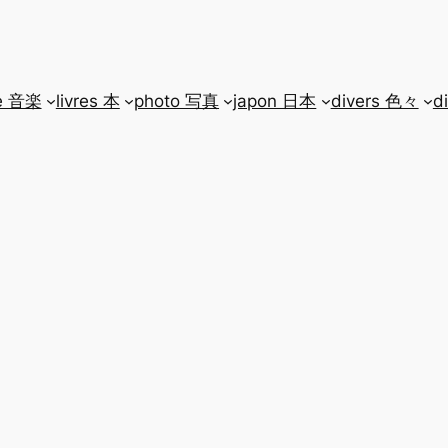
e 音楽
livres 本
photo 写真
japon 日本
divers 色々
d