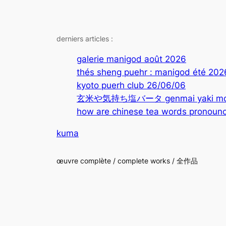
derniers articles :
galerie manigod août 2026
thés sheng puehr : manigod été 202
kyoto puerh club 26/06/06
玄米や気持ち塩バータ genmai yaki mochi
how are chinese tea words pronounc
kuma
œuvre complète / complete works / 全作品