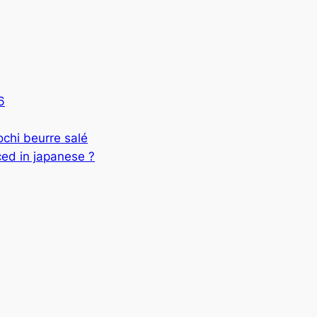
6
 beurre salé
ed in japanese ?