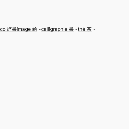
ico 辞書
image 絵
calligraphie 書
thé 茶