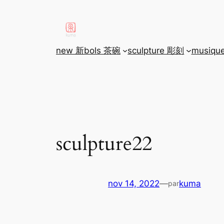
aller
au
contenu
new 新
bols 茶碗
sculpture 彫刻
musiqu
sculpture22
nov 14, 2022
—
kuma
par