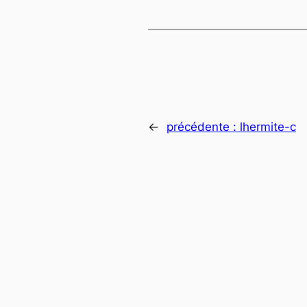
←
précédente :
lhermite-c