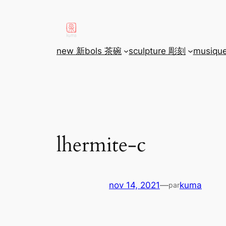
aller
au
contenu
new 新
bols 茶碗
sculpture 彫刻
musiqu
lhermite-c
nov 14, 2021
—
kuma
par