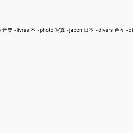
e 音楽
livres 本
photo 写真
japon 日本
divers 色々
d