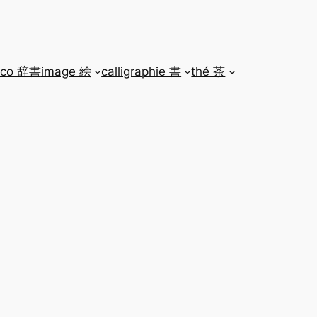
ico 辞書
image 絵
calligraphie 書
thé 茶