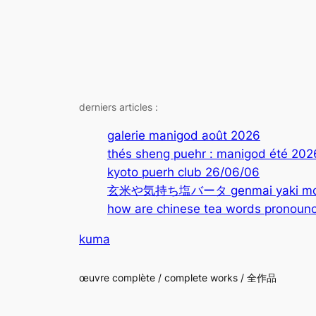
derniers articles :
galerie manigod août 2026
thés sheng puehr : manigod été 202
kyoto puerh club 26/06/06
玄米や気持ち塩バータ genmai yaki mochi
how are chinese tea words pronounc
kuma
œuvre complète / complete works / 全作品