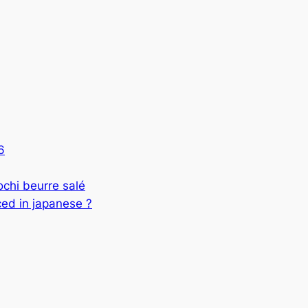
6
 beurre salé
ed in japanese ?