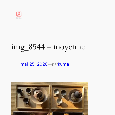
aller
au
contenu
img_8544 – moyenne
mai 25, 2026
—
kuma
par