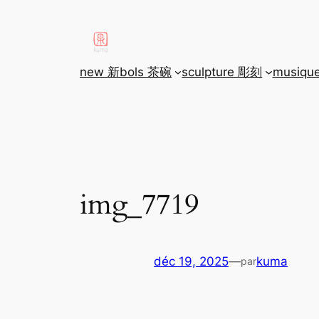
aller
au
contenu
new 新
bols 茶碗
sculpture 彫刻
musiqu
img_7719
déc 19, 2025
—
kuma
par