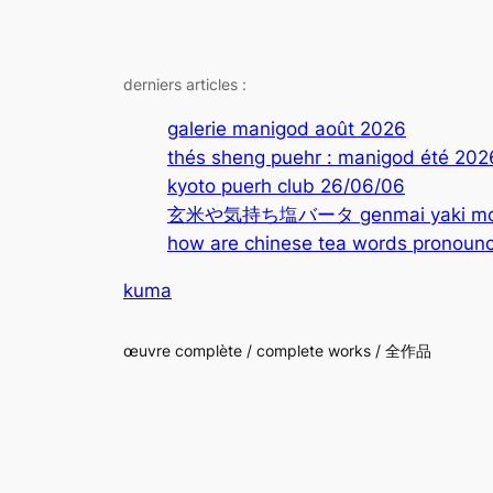
derniers articles :
galerie manigod août 2026
thés sheng puehr : manigod été 202
kyoto puerh club 26/06/06
玄米や気持ち塩バータ genmai yaki mochi
how are chinese tea words pronounc
kuma
œuvre complète / complete works / 全作品