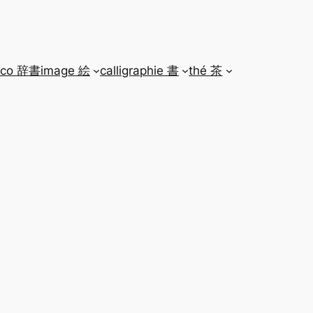
ico 辞書
image 絵
calligraphie 書
thé 茶