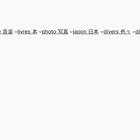
e 音楽
livres 本
photo 写真
japon 日本
divers 色々
d