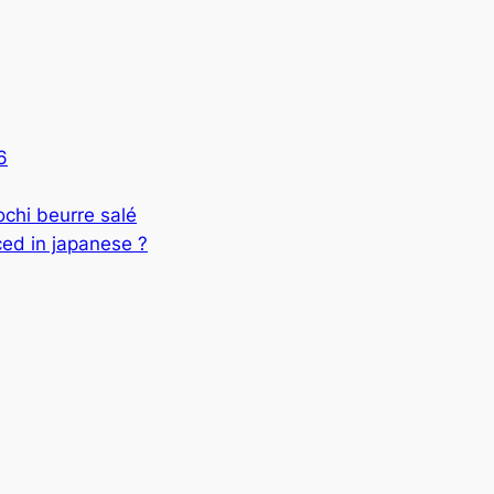
6
 beurre salé
ed in japanese ?