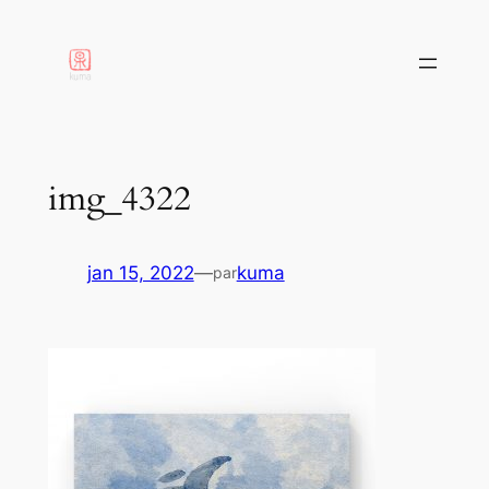
aller
au
contenu
img_4322
jan 15, 2022
—
kuma
par