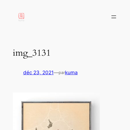
aller
au
contenu
img_3131
déc 23, 2021
—
kuma
par