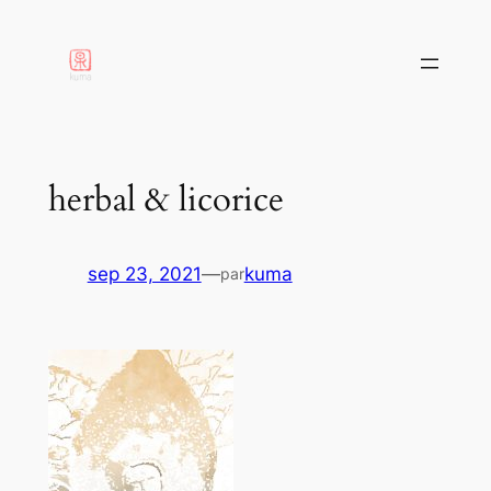
aller
au
contenu
herbal & licorice
sep 23, 2021
—
kuma
par