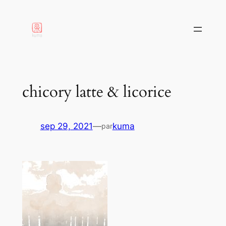
aller
au
contenu
chicory latte & licorice
sep 29, 2021
—
kuma
par