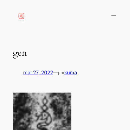
aller
au
contenu
gen
mai 27, 2022
—
kuma
par