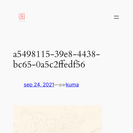
aller
au
contenu
a5498115-39e8-4438-
bc65-0a5c2ffedf56
sep 24, 2021
—
kuma
par