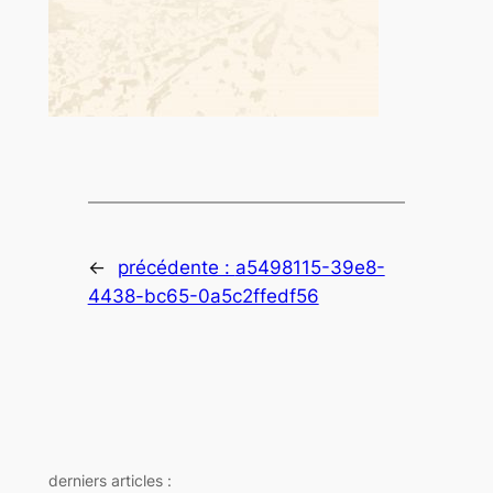
←
précédente :
a5498115-39e8-
4438-bc65-0a5c2ffedf56
derniers articles :