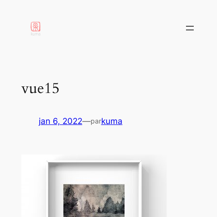
aller
au
contenu
vue15
jan 6, 2022
—
kuma
par