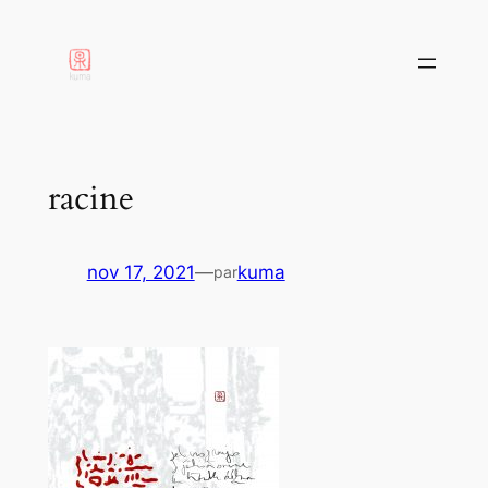
aller
au
contenu
racine
nov 17, 2021
—
kuma
par