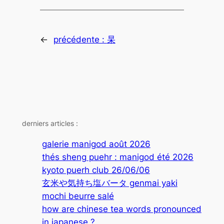
←
précédente :
杲
derniers articles :
galerie manigod août 2026
thés sheng puehr : manigod été 2026
kyoto puerh club 26/06/06
玄米や気持ち塩バータ genmai yaki
mochi beurre salé
how are chinese tea words pronounced
in japanese ?