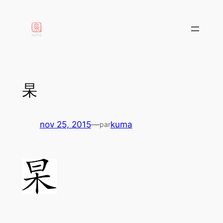
aller
au
contenu
杲
nov 25, 2015
—
kuma
par