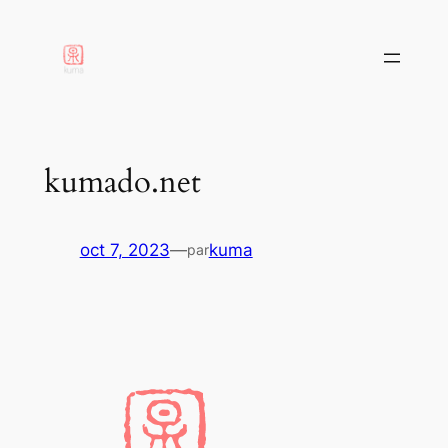
aller
au
contenu
kumado.net
oct 7, 2023
—
kuma
par