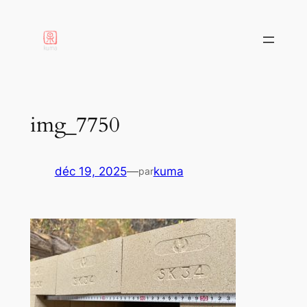
aller
au
contenu
img_7750
déc 19, 2025
—
kuma
par