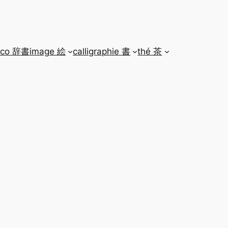
ico 辞書
image 絵
calligraphie 書
thé 茶