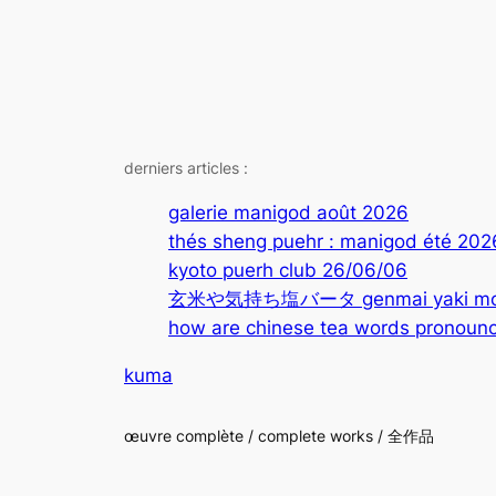
derniers articles :
galerie manigod août 2026
thés sheng puehr : manigod été 202
kyoto puerh club 26/06/06
玄米や気持ち塩バータ genmai yaki mochi
how are chinese tea words pronounc
kuma
œuvre complète / complete works / 全作品