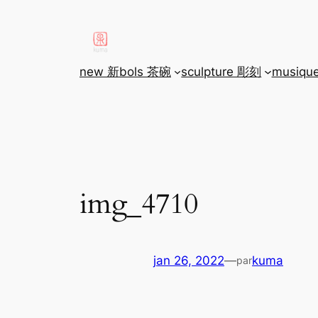
aller
au
contenu
new 新
bols 茶碗
sculpture 彫刻
musiqu
img_4710
jan 26, 2022
—
kuma
par