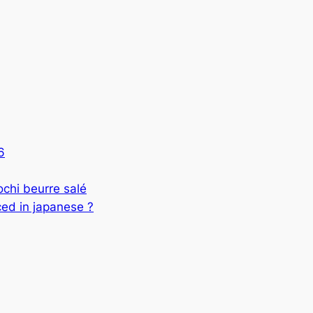
6
 beurre salé
ed in japanese ?