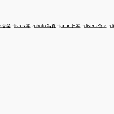
e 音楽
livres 本
photo 写真
japon 日本
divers 色々
d