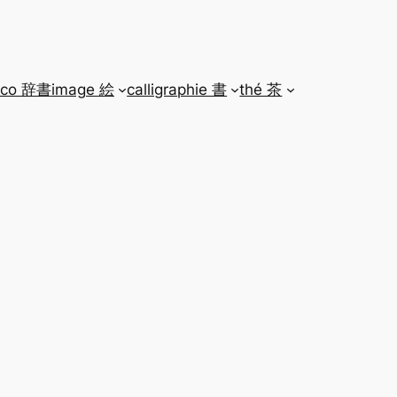
ico 辞書
image 絵
calligraphie 書
thé 茶