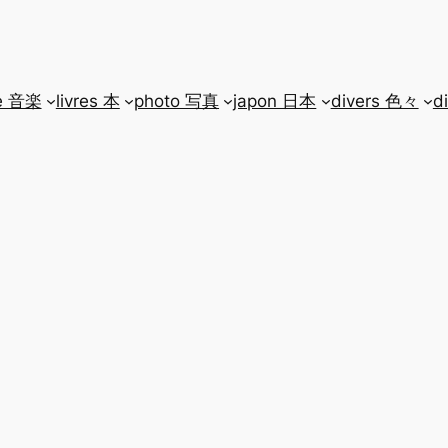
e 音楽
livres 本
photo 写真
japon 日本
divers 色々
d