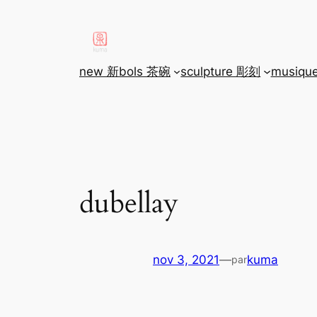
aller
au
contenu
new 新
bols 茶碗
sculpture 彫刻
musiqu
dubellay
nov 3, 2021
—
kuma
par